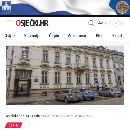
OSJEČKI.HR
Aa
Osijek
Slavonija
Čepin
Antunovac
Bilje
Erdut
Osječki.hr
>
Blog
>
Čepin
>
10. BOŽIĆNI SAJAM KUCA NA VRATA
ČEPIN