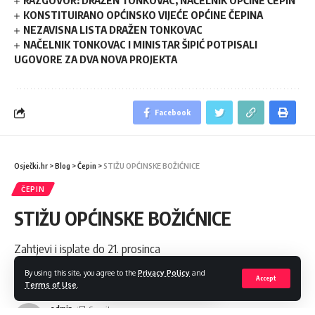
RAZGOVOR: DRAŽEN TONKOVAC, NAČELNIK OPĆINE ČEPIN
KONSTITUIRANO OPĆINSKO VIJEĆE OPĆINE ČEPINA
NEZAVISNA LISTA DRAŽEN TONKOVAC
NAČELNIK TONKOVAC I MINISTAR ŠIPIĆ POTPISALI
UGOVORE ZA DVA NOVA PROJEKTA
Facebook
Osječki.hr
>
Blog
>
Čepin
>
STIŽU OPĆINSKE BOŽIĆNICE
ČEPIN
STIŽU OPĆINSKE BOŽIĆNICE
Zahtjevi i isplate do 21. prosinca
By using this site, you agree to the
Privacy Policy
and
Share
2 Min Read
Accept
Terms of Use
.
admin