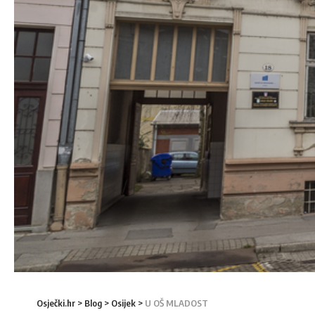
Osječki.hr
>
Blog
>
Osijek
>
U OŠ MLADOST