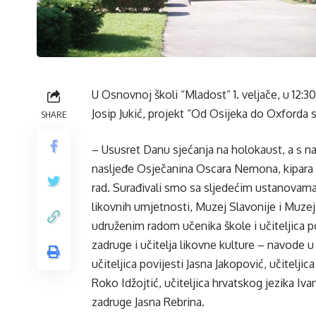
U Osnovnoj školi “Mladost” 1. veljače, u 12:30
Josip Jukić, projekt “Od Osijeka do Oxfor
SHARE
– Ususret Danu sjećanja na holokaust, a s 
nasljeđe Osječanina Oscara Nemona, kipara 
rad. Surađivali smo sa sljedećim ustanovama
likovnih umjetnosti, Muzej Slavonije i Muze
udruženim radom učenika škole i učiteljica p
zadruge i učitelja likovne kulture – navode u
učiteljica povijesti Jasna Jakopović, učitelji
Roko Idžojtić, učiteljica hrvatskog jezika Ivan
zadruge Jasna Rebrina.