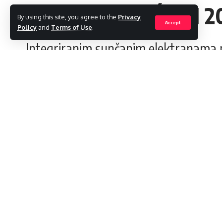
DO 2025. BIT ĆE IH 2
By using this site, you agree to the
Privacy
Accept
Policy
and
Terms of Use
.
Integriranim sunčanim elektranama 
admin
Last updated: 2023/01/27 at 1:03 PM