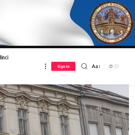
inci
Aa
Sign In