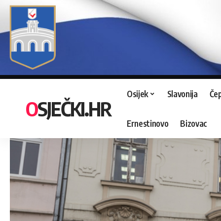
Osijek
Slavonija
Čep
OSJEČKI.HR
Ernestinovo
Bizovac