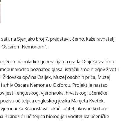
 sati, na Sjenjaku broj 7, predstavit ćemo, kaže ravnatelj
da s Oscarom Nemonom”.
namjerom da mladim generacijama grada Osijeka vratimo
međunarodno poznatog glasa, istražili smo njegov život i
: Židovska općina Osijek, Muzej osobnih priča, Muzej
j i arhiv Oscara Nemona u Oxfordu. Projekt je nastao
ovijesti, engleskog, vjeronauka, hrvatskog, učeničke
 pozivu učiteljica engleskog jezika Marijeta Kvetek,
ca vjeronauka Krunoslava Lukač, učitelj likovne kulture
a Bilandžić i učiteljica biologije i voditeljica učeničke