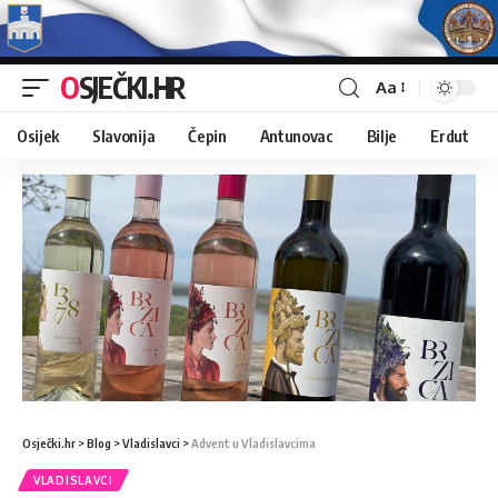
OSJEČKI.HR
Aa
Osijek
Slavonija
Čepin
Antunovac
Bilje
Erdut
Osječki.hr
>
Blog
>
Vladislavci
>
Advent u Vladislavcima
VLADISLAVCI