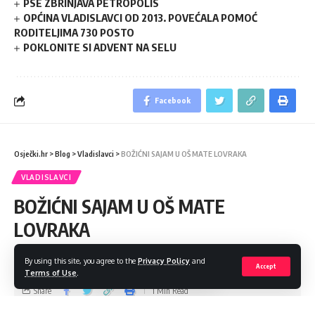
PSE ZBRINJAVA PETROPOLIS
OPĆINA VLADISLAVCI OD 2013. POVEĆALA POMOĆ
RODITELJIMA 730 POSTO
POKLONITE SI ADVENT NA SELU
Facebook
Osječki.hr
>
Blog
>
Vladislavci
>
BOŽIĆNI SAJAM U OŠ MATE LOVRAKA
VLADISLAVCI
BOŽIĆNI SAJAM U OŠ MATE
LOVRAKA
Prodajom skupili novac za izlet
By using this site, you agree to the
Privacy Policy
and
Accept
Terms of Use
.
Share
1 Min Read