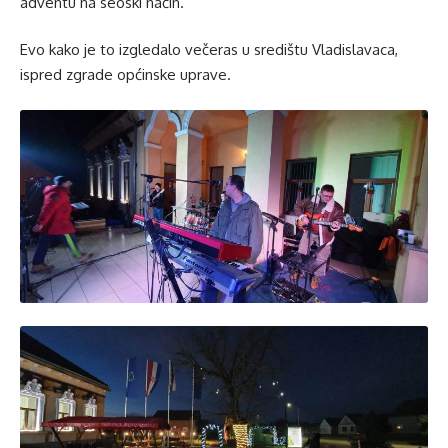
adventu na seoski način.
Evo kako je to izgledalo večeras u središtu Vladislavaca,
ispred zgrade općinske uprave.