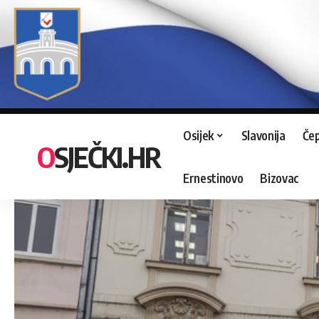
Osijek
Slavonija
Čep
OSJEČKI.HR
Ernestinovo
Bizovac