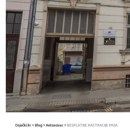
Osječki.hr
>
Blog
>
Antunovac
>
BESPLATNE KASTRACIJE PASA