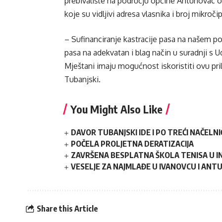
prebivalište na području općine Antunovac 
koje su vidljivi adresa vlasnika i broj mikroči
– Sufinanciranje kastracije pasa na našem po
pasa na adekvatan i blag način u suradnji s
Mještani imaju mogućnost iskoristiti ovu pri
Tubanjski.
You Might Also Like
DAVOR TUBANJSKI IDE I PO TREĆI NAČELN
POČELA PROLJETNA DERATIZACIJA
ZAVRŠENA BESPLATNA ŠKOLA TENISA U 
VESELJE ZA NAJMLAĐE U IVANOVCU I AN
Share this Article