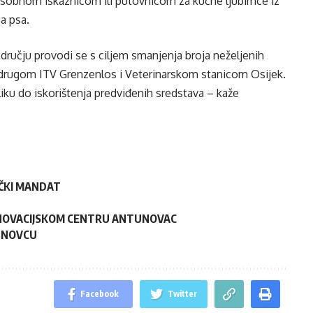
osobnom iskaznicom ili putovnicom za kućne ljubimce iz
pa psa.
dručju provodi se s ciljem smanjenja broja neželjenih
 Udrugom ITV Grenzenlos i Veterinarskom stanicom Osijek.
liku do iskorištenja predviđenih sredstava – kaže
IČKI MANDAT
INOVACIJSKOM CENTRU ANTUNOVAC
TUNOVCU
Facebook
Twitter