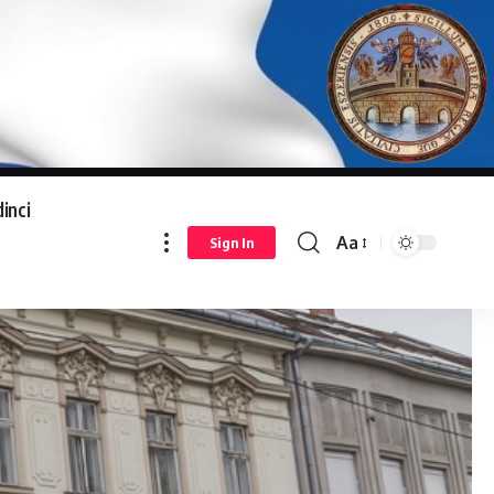
inci
Aa
Sign In