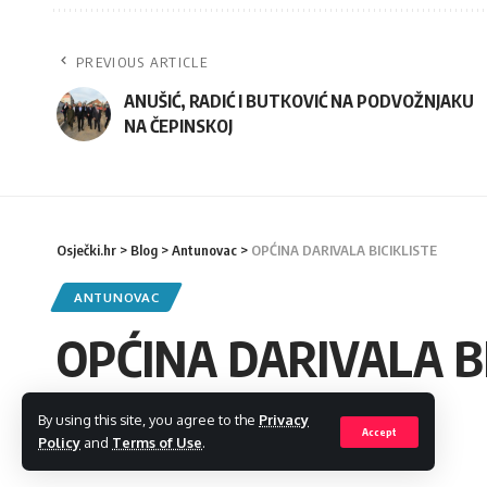
PREVIOUS ARTICLE
ANUŠIĆ, RADIĆ I BUTKOVIĆ NA PODVOŽNJAKU
NA ČEPINSKOJ
Osječki.hr
>
Blog
>
Antunovac
>
OPĆINA DARIVALA BICIKLISTE
ANTUNOVAC
OPĆINA DARIVALA BI
By using this site, you agree to the
Privacy
admin
Accept
Policy
and
Terms of Use
.
Last updated: 2023/04/24 at 6:16 PM