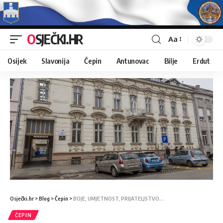
OSJEČKI.HR
Aa
Osijek
Slavonija
Čepin
Antunovac
Bilje
Erdut
Osječki.hr
>
Blog
>
Čepin
>
BOJE, UMJETNOST, PRIJATELJSTVO…
ČEPIN