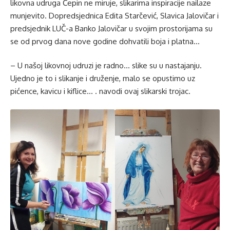
likovna udruga Čepin ne miruje, slikarima inspiracije nailaze
munjevito. Dopredsjednica Edita Starčević, Slavica Jalovičar i
predsjednik LUČ-a Banko Jalovičar u svojim prostorijama su
se od prvog dana nove godine dohvatili boja i platna…
– U našoj likovnoj udruzi je radno… slike su u nastajanju.
Ujedno je to i slikanje i druženje, malo se opustimo uz
pićence, kavicu i kiflice… . navodi ovaj slikarski trojac.