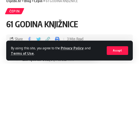
Osječki.hr
>
Blog
>
Čepin
>
61 GODINA KNJIŽNICE
ČEPIN
61 GODINA KNJIŽNICE
Share
3 Min Read
By using this site, you agree to the
Privacy Policy
and
Accept
admin
Terms of Use
.
Last updated: 2023/01/11 at 3:27 PM