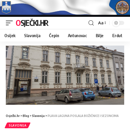
OSJEČKI.HR
Aa
Osijek
Slavonija
Čepin
Antunovac
Bilje
Erdut
Osječki.hr
>
Blog
>
Slavonija
>
PLAVA LAGUNA POSLALA BOŽIĆNICE I SEZONCIMA
SLAVONIJA