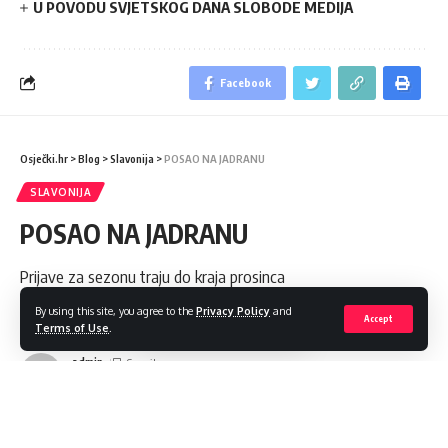
U POVODU SVJETSKOG DANA SLOBODE MEDIJA
Facebook
Osječki.hr
>
Blog
>
Slavonija
>
POSAO NA JADRANU
SLAVONIJA
POSAO NA JADRANU
Prijave za sezonu traju do kraja prosinca
By using this site, you agree to the
Privacy Policy
and
Share
1 Min Read
Accept
Terms of Use
.
admin
Last updated: 2022/12/25 at 1:14 PM