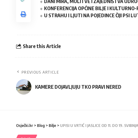
DANI MIRA, MOLITVE I ZAJEDNIŠTVA UDR
KONFERENCIJA OPĆINE BILJE I KULTURNO
U STRAHU I LJUTI NA POJEDINCE ČIJI PSI 
Share this Article
PREVIOUS ARTICLE
KAMERE DOJAVLJUJU TKO PRAVI NERED
Osječki.hr
>
Blog
>
Bilje
>
UPISI U VRTIĆ I JASLICE OD 11. DO 19. SVIBNJ