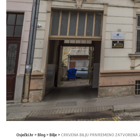
Osječki.hr
>
Blog
>
Bilje
>
CRKVENA BILJU PRIVREMENO ZATVORENA 