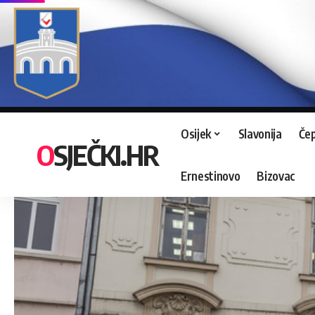
Osijek
Slavonija
Čep
OSJEČKI.HR
Ernestinovo
Bizovac