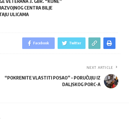
UGE VETERANA 3. GBR. “KUNE”
-RAZVOJNOG CENTRA BILJE
LUTAJU ULICAMA
Facebook
Twitter
NEXT ARTICLE
“POKRENITE VLASTITI POSAO” – PORUČUJU IZ
DALJSKOG PORC-A
A