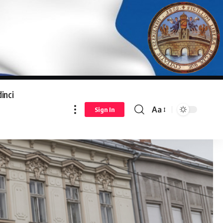
inci
Aa
Sign In