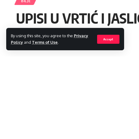
BILJE
UPISI U VRTIĆ I JASL
By using this site, you agree to the
Privacy
admin
Accept
Policy
and
Terms of Use
.
Last updated: 2023/05/02 at 7:32 AM