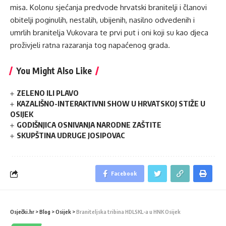
misa. Kolonu sjećanja predvode hrvatski branitelji i članovi
obitelji poginulih, nestalih, ubijenih, nasilno odvedenih i
umrlih branitelja Vukovara te prvi put i oni koji su kao djeca
proživjeli ratna razaranja tog napaćenog grada.
You Might Also Like
ZELENO ILI PLAVO
KAZALIŠNO-INTERAKTIVNI SHOW U HRVATSKOJ STIŽE U
OSIJEK
GODIŠNJICA OSNIVANJA NARODNE ZAŠTITE
SKUPŠTINA UDRUGE JOSIPOVAC
Facebook
Osječki.hr
>
Blog
>
Osijek
>
Braniteljska tribina HDLSKL-a u HNK Osijek