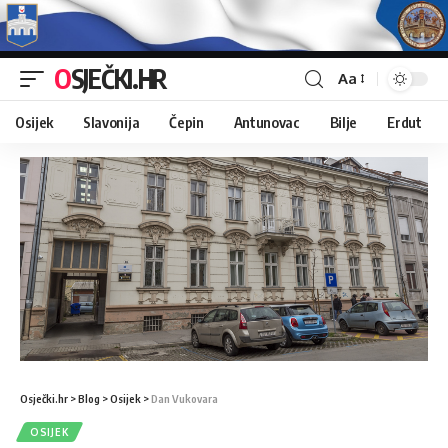
OSJEČKI.HR
Aa
Osijek
Slavonija
Čepin
Antunovac
Bilje
Erdut
Osječki.hr
>
Blog
>
Osijek
>
Dan Vukovara
OSIJEK