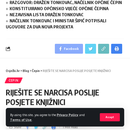
RAZGOVOR: DRAŽEN TONKOVAC, NAČELNIK OPĆINE ČEPIN
KONSTITUIRANO OPĆINSKO VIJEĆE OPĆINE ČEPINA
NEZAVISNA LISTA DRAŽEN TONKOVAC
NAČELNIK TONKOVAC I MINISTAR ŠIPIĆ POTPISALI
UGOVORE ZA DVA NOVA PROJEKTA
Facebook
Osječki.hr
>
Blog
>
Čepin
>
RIJEŠITE SE NARCISA POSLIJE POSJETE KNJIŽNICI
ČEPIN
RIJEŠITE SE NARCISA POSLIJE
POSJETE KNJIŽNICI
Promocija knjige “Ja, pa ja i opet ja!” Josipe Pavičić
By using this site, you agree to the
Privacy Policy
and
Accept
Terms of Use
.
Share
1 Min Read