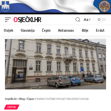
OSJEČKI.HR
Aa
Osijek
Slavonija
Čepin
Antunovac
Bilje
Erdut
Osječki.hr
>
Blog
>
Čepin
>
DANAS POČINJE PROLJETNA DERATIZACIJA
ČEPIN