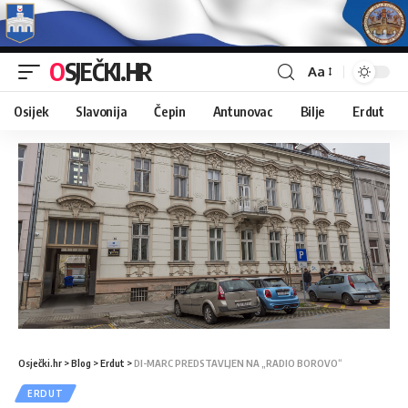
OSJEČKI.HR
Aa
Osijek
Slavonija
Čepin
Antunovac
Bilje
Erdut
Osječki.hr
>
Blog
>
Erdut
>
DI-MARC PREDSTAVLJEN NA „RADIO BOROVO“
ERDUT