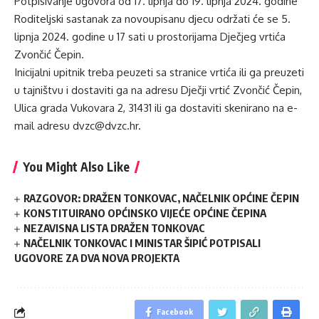
Potpisivanje ugovora od 17. lipnja do 19. lipnja 2024. godine
Roditeljski sastanak za novoupisanu djecu održati će se 5.
lipnja 2024. godine u 17 sati u prostorijama Dječjeg vrtića
Zvončić Čepin.
Inicijalni upitnik treba peuzeti sa stranice vrtića ili ga preuzeti
u tajništvu i dostaviti ga na adresu Dječji vrtić Zvončić Čepin,
Ulica grada Vukovara 2, 31431 ili ga dostaviti skenirano na e-
mail adresu dvzc@dvzc.hr.
You Might Also Like
RAZGOVOR: DRAŽEN TONKOVAC, NAČELNIK OPĆINE ČEPIN
KONSTITUIRANO OPĆINSKO VIJEĆE OPĆINE ČEPINA
NEZAVISNA LISTA DRAŽEN TONKOVAC
NAČELNIK TONKOVAC I MINISTAR ŠIPIĆ POTPISALI
UGOVORE ZA DVA NOVA PROJEKTA
Facebook