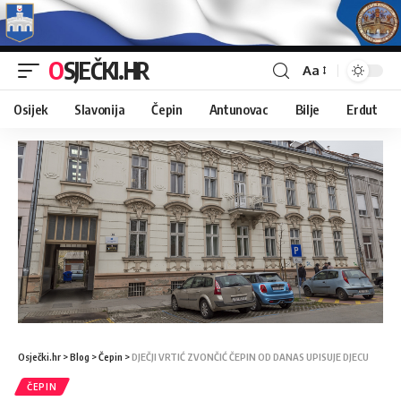
OSJEČKI.HR
Aa
Osijek
Slavonija
Čepin
Antunovac
Bilje
Erdut
Osječki.hr
>
Blog
>
Čepin
>
DJEČJI VRTIĆ ZVONČIĆ ČEPIN OD DANAS UPISUJE DJECU
ČEPIN