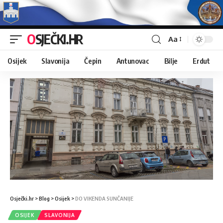
OSJEČKI.HR
Aa
Osijek
Slavonija
Čepin
Antunovac
Bilje
Erdut
Osječki.hr
>
Blog
>
Osijek
>
DO VIKENDA SUNČANIJE
OSIJEK
SLAVONIJA