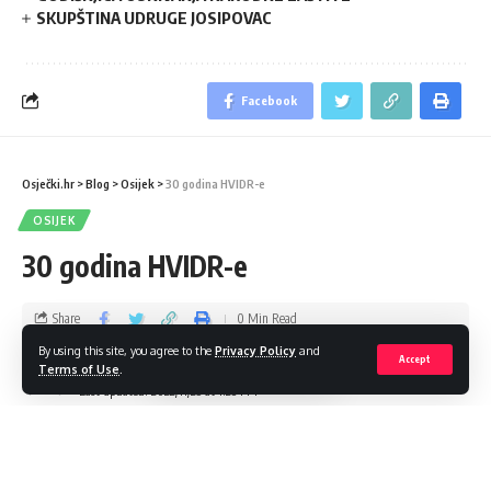
SKUPŠTINA UDRUGE JOSIPOVAC
Facebook
Osječki.hr
>
Blog
>
Osijek
>
30 godina HVIDR-e
OSIJEK
30 godina HVIDR-e
Share
0 Min Read
By using this site, you agree to the
Privacy Policy
and
Accept
admin
Terms of Use
.
Last updated: 2022/11/25 at 1:28 PM