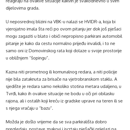
reagiraju na ovakve situacije kakvih je svakodnevno u svim
dijelovima grada.
U neposrednoj blizini na VBK-u nalazi se HVIDR-a, koja bi
vjerojatno imala šta reći po ovom pitanju jer dok još pješaci
mogu zagaziti u blato i obići nepropisno parkirani automobil
pitanje je kako da cestu normalno prijeđu invalidi, i to ne
samo oni iz Domovinskog rata koji dolaze u svoje prostorije
u obližnjem “šopingu”.
Kazna niti prometnog ili komunalnog redara, a niti policije
nije bila zataknuta za brisače na vjetrobranskom staklu. A
sjedište je redara samo nekoliko stotina metara udaljeno, u
Tvrđi, kako ih ovakve situacije ne bodu u oči pri obilasku
rajona, ali i ostalih koji kreću iz gradske uprave na teren ili se
s njega vraćaju u “bazu”.
Možda je došlo vrijeme da se sva parkirališta dobro
pregledaju, postave znakovi i iscrtaju pješački prijelazi pa