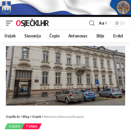
OSJEČKI.HR
Aa
Osijek
Slavonija
Čepin
Antunovac
Bilje
Erdut
Osječki.hr
>
Blog
>
Osijek
>
Nema ni redara ni policajaca
OSIJEK
TVRĐA