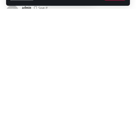
admin
Last updated: 2023/03/01 at 2:11 PM
List of Images
1
/11
Obilježen je Međunarodni dan civilne zaštite i Dan civilne