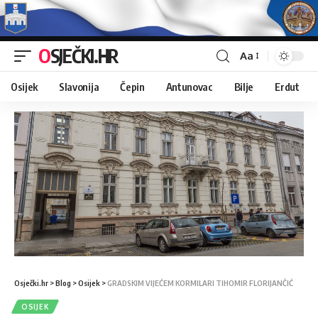
OSJEČKI.HR
Aa
Osijek
Slavonija
Čepin
Antunovac
Bilje
Erdut
Osječki.hr
>
Blog
>
Osijek
>
GRADSKIM VIJEĆEM KORMILARI TIHOMIR FLORIJANČIĆ
OSIJEK