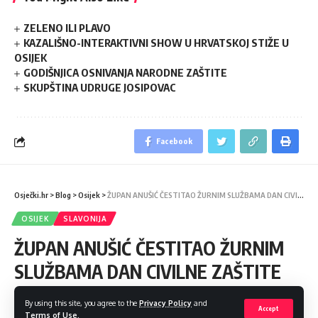
ZELENO ILI PLAVO
KAZALIŠNO-INTERAKTIVNI SHOW U HRVATSKOJ STIŽE U
OSIJEK
GODIŠNJICA OSNIVANJA NARODNE ZAŠTITE
SKUPŠTINA UDRUGE JOSIPOVAC
Facebook
Osječki.hr
>
Blog
>
Osijek
>
ŽUPAN ANUŠIĆ ČESTITAO ŽURNIM SLUŽBAMA DAN CIVILNE ZAŠTITE
OSIJEK
SLAVONIJA
ŽUPAN ANUŠIĆ ČESTITAO ŽURNIM
SLUŽBAMA DAN CIVILNE ZAŠTITE
By using this site, you agree to the
Privacy Policy
and
Share
2 Min Read
Accept
Terms of Use
.