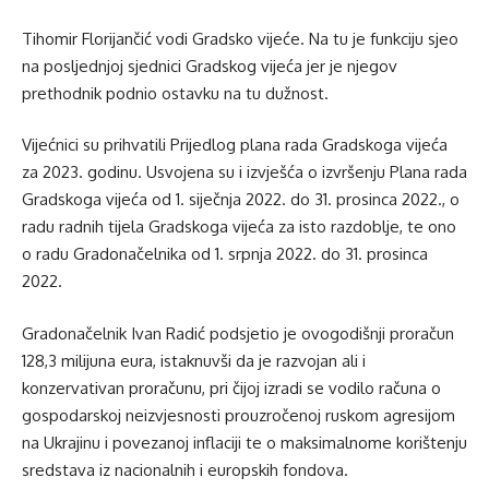
Tihomir Florijančić vodi Gradsko vijeće. Na tu je funkciju sjeo
na posljednjoj sjednici Gradskog vijeća jer je njegov
prethodnik podnio ostavku na tu dužnost.
Vijećnici su prihvatili Prijedlog plana rada Gradskoga vijeća
za 2023. godinu. Usvojena su i izvješća o izvršenju Plana rada
Gradskoga vijeća od 1. siječnja 2022. do 31. prosinca 2022., o
radu radnih tijela Gradskoga vijeća za isto razdoblje, te ono
o radu Gradonačelnika od 1. srpnja 2022. do 31. prosinca
2022.
Gradonačelnik Ivan Radić podsjetio je ovogodišnji proračun
128,3 milijuna eura, istaknuvši da je razvojan ali i
konzervativan proračunu, pri čijoj izradi se vodilo računa o
gospodarskoj neizvjesnosti prouzročenoj ruskom agresijom
na Ukrajinu i povezanoj inflaciji te o maksimalnome korištenju
sredstava iz nacionalnih i europskih fondova.