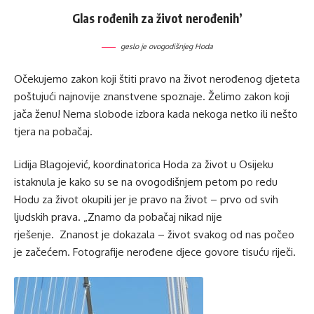
Glas rođenih za život nerođenih’
geslo je ovogodišnjeg Hoda
Očekujemo zakon koji štiti pravo na život nerođenog djeteta
poštujući najnovije znanstvene spoznaje. Želimo zakon koji
jača ženu! Nema slobode izbora kada nekoga netko ili nešto
tjera na pobačaj.
Lidija Blagojević, koordinatorica Hoda za život u Osijeku
istaknula je kako su se na ovogodišnjem petom po redu
Hodu za život okupili jer je pravo na život – prvo od svih
ljudskih prava. „Znamo da pobačaj nikad nije
rješenje. Znanost je dokazala – život svakog od nas počeo
je začećem. Fotografije nerođene djece govore tisuću riječi.