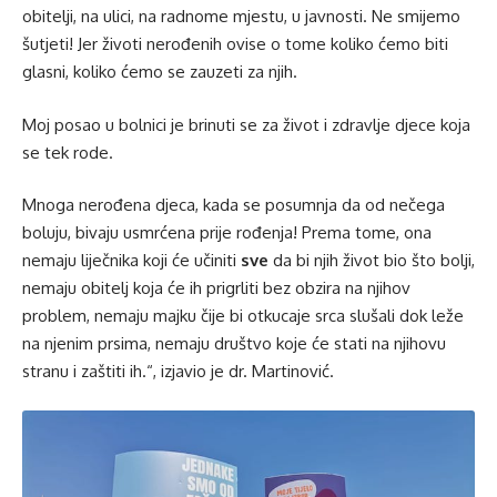
obitelji, na ulici, na radnome mjestu, u javnosti. Ne smijemo
šutjeti! Jer životi nerođenih ovise o tome koliko ćemo biti
glasni, koliko ćemo se zauzeti za njih.
Moj posao u bolnici je brinuti se za život i zdravlje djece koja
se tek rode.
Mnoga nerođena djeca, kada se posumnja da od nečega
boluju, bivaju usmrćena prije rođenja! Prema tome, ona
nemaju liječnika koji će učiniti
sve
da bi njih život bio što bolji,
nemaju obitelj koja će ih prigrliti bez obzira na njihov
problem, nemaju majku čije bi otkucaje srca slušali dok leže
na njenim prsima, nemaju društvo koje će stati na njihovu
stranu i zaštiti ih.“, izjavio je dr. Martinović.