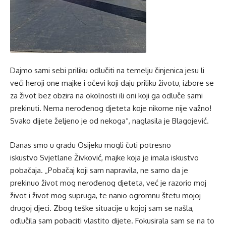
Dajmo sami sebi priliku odlučiti na temelju činjenica jesu li
veći heroji one majke i očevi koji daju priliku životu, izbore se
za život bez obzira na okolnosti ili oni koji ga odluče sami
prekinuti. Nema nerođenog djeteta koje nikome nije važno!
Svako dijete željeno je od nekoga“, naglasila je Blagojević.
Danas smo u gradu Osijeku mogli čuti potresno
iskustvo Svjetlane Živković, majke koja je imala iskustvo
pobačaja. „Pobačaj koji sam napravila, ne samo da je
prekinuo život mog nerođenog djeteta, već je razorio moj
život i život mog supruga, te nanio ogromnu štetu mojoj
drugoj djeci. Zbog teške situacije u kojoj sam se našla,
odlučila sam pobaciti vlastito dijete. Fokusirala sam se na to