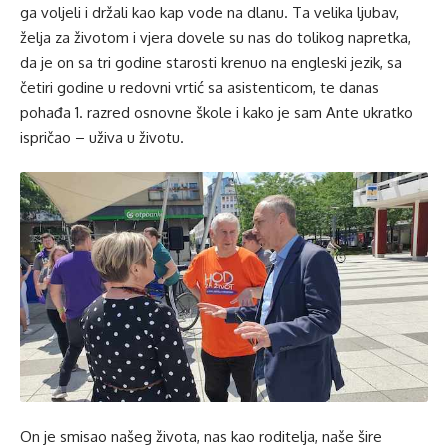
ga voljeli i držali kao kap vode na dlanu. Ta velika ljubav,
želja za životom i vjera dovele su nas do tolikog napretka,
da je on sa tri godine starosti krenuo na engleski jezik, sa
četiri godine u redovni vrtić sa asistenticom, te danas
pohađa 1. razred osnovne škole i kako je sam Ante ukratko
ispričao – uživa u životu.
On je smisao našeg života, nas kao roditelja, naše šire