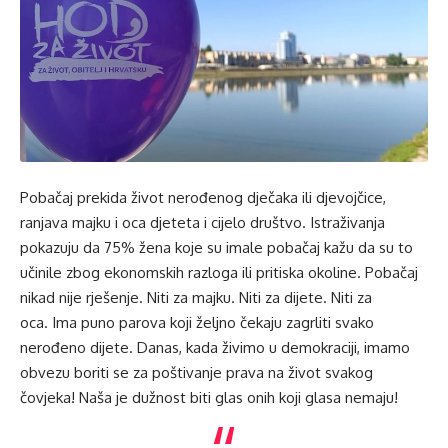
Pobačaj prekida život nerođenog dječaka ili djevojčice,
ranjava majku i oca djeteta i cijelo društvo. Istraživanja
pokazuju da 75% žena koje su imale pobačaj kažu da su to
učinile zbog ekonomskih razloga ili pritiska okoline. Pobačaj
nikad nije rješenje. Niti za majku. Niti za dijete. Niti za
oca. Ima puno parova koji željno čekaju zagrliti svako
nerođeno dijete. Danas, kada živimo u demokraciji, imamo
obvezu boriti se za poštivanje prava na život svakog
čovjeka! Naša je dužnost biti glas onih koji glasa nemaju!