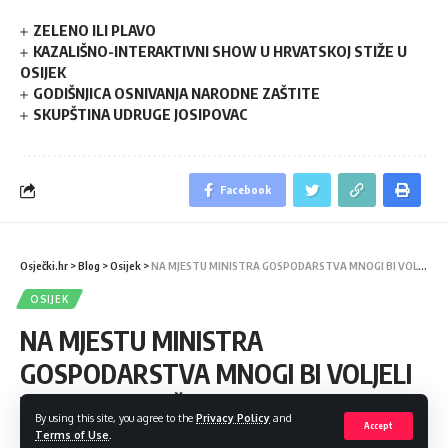
ZELENO ILI PLAVO
KAZALIŠNO-INTERAKTIVNI SHOW U HRVATSKOJ STIŽE U
OSIJEK
GODIŠNJICA OSNIVANJA NARODNE ZAŠTITE
SKUPŠTINA UDRUGE JOSIPOVAC
Facebook
Osječki.hr
>
Blog
>
Osijek
>
NA MJESTU MINISTRA GOSPODARSTVA MNOGI BI VOLJELI VIDJETI USPJEŠNOG SLAVONCA KREŠIMIRA BUBALA
OSIJEK
NA MJESTU MINISTRA
GOSPODARSTVA MNOGI BI VOLJELI
VIDJETI USPJEŠNOG SLAVONCA
By using this site, you agree to the
Privacy Policy
and
Accept
KREŠIMIRA BUBALA
Terms of Use
.