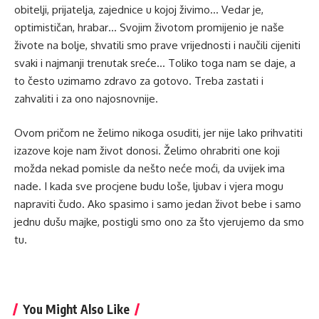
obitelji, prijatelja, zajednice u kojoj živimo… Vedar je,
optimističan, hrabar… Svojim životom promijenio je naše
živote na bolje, shvatili smo prave vrijednosti i naučili cijeniti
svaki i najmanji trenutak sreće… Toliko toga nam se daje, a
to često uzimamo zdravo za gotovo. Treba zastati i
zahvaliti i za ono najosnovnije.
Ovom pričom ne želimo nikoga osuditi, jer nije lako prihvatiti
izazove koje nam život donosi. Želimo ohrabriti one koji
možda nekad pomisle da nešto neće moći, da uvijek ima
nade. I kada sve procjene budu loše, ljubav i vjera mogu
napraviti čudo. Ako spasimo i samo jedan život bebe i samo
jednu dušu majke, postigli smo ono za što vjerujemo da smo
tu.
You Might Also Like