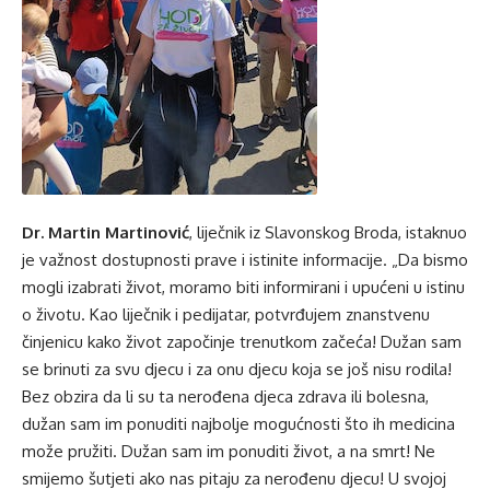
Dr. Martin Martinović
, liječnik iz Slavonskog Broda, istaknuo
je važnost dostupnosti prave i istinite informacije. „Da bismo
mogli izabrati život, moramo biti informirani i upućeni u istinu
o životu. Kao liječnik i pedijatar, potvrđujem znanstvenu
činjenicu kako život započinje trenutkom začeća! Dužan sam
se brinuti za svu djecu i za onu djecu koja se još nisu rodila!
Bez obzira da li su ta nerođena djeca zdrava ili bolesna,
dužan sam im ponuditi najbolje mogućnosti što ih medicina
može pružiti. Dužan sam im ponuditi život, a na smrt! Ne
smijemo šutjeti ako nas pitaju za nerođenu djecu! U svojoj