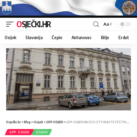
OSJEČKI.HR
Aa
Osijek
Slavonija
Čepin
Antunovac
Bilje
Erdut
Osječki.hr
>
Blog
>
Osijek
>
GPP OSIJEK
>
GPP OSIJEK NA ECO CITY WASTE FESTIVALU
GPP OSIJEK
OSIJEK