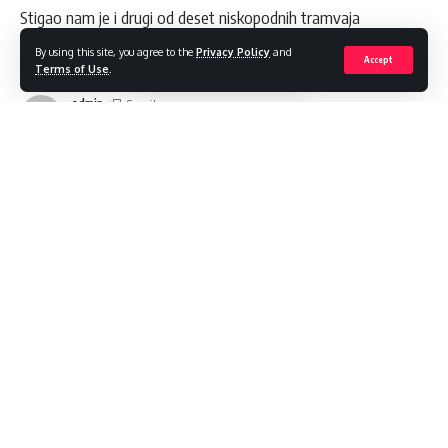
Stigao nam je i drugi od deset niskopodnih tramvaja
By using this site, you agree to the
Privacy Policy
and
Share
1 Min Read
Accept
Terms of Use
.
admin
Last updated: 2025/05/07 at 9:54 AM