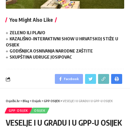
You Might Also Like
ZELENO ILI PLAVO
KAZALIŠNO-INTERAKTIVNI SHOW U HRVATSKOJ STIŽE U
OSIJEK
GODIŠNJICA OSNIVANJA NARODNE ZAŠTITE
SKUPŠTINA UDRUGE JOSIPOVAC
Facebook
Osječki.hr
>
Blog
>
Osijek
>
GPP OSIJEK
>
VESELJE I U GRADU I U GPP-U OSIJEK
GPP OSIJEK
OSIJEK
VESELJE I U GRADU I U GPP-U OSIJEK