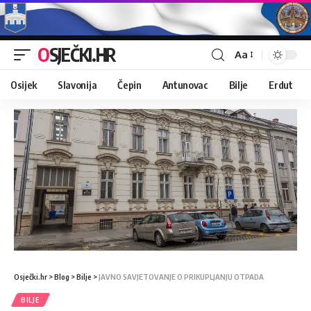
OSJEČKI.HR
Aa
Osijek
Slavonija
Čepin
Antunovac
Bilje
Erdut
Osječki.hr
>
Blog
>
Bilje
>
JAVNO SAVJETOVANJE O PRIKUPLJANJU OTPADA
BILJE