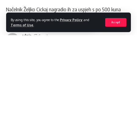
Načelnik Željko Cickaj nagradio ih za uspjeh s po 500 kuna
By using this site, you agree to the
Privacy Policy
and
Share
1 Min Read
Accept
Terms of Use
.
admin
Last updated: 2022/12/22 at 10:26 AM
Na Božićnoj priredbi, završenoj upravo sada u Osnovnoj školi
Bilje, ne zna se tko je više uživao – djeca ili njihovi stariji