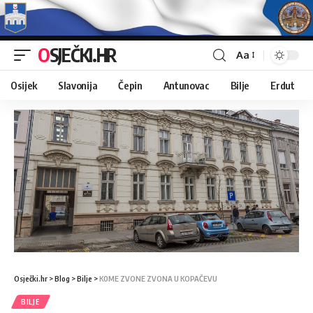
OSJEČKI.HR
Aa
Osijek
Slavonija
Čepin
Antunovac
Bilje
Erdut
Osječki.hr
>
Blog
>
Bilje
>
K0ME ZVONE ZVONA U KOPAČEVU
BILJE