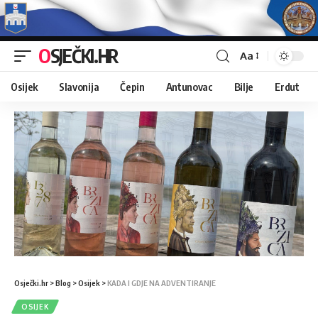
OSJEČKI.HR
Aa
Osijek
Slavonija
Čepin
Antunovac
Bilje
Erdut
Osječki.hr
>
Blog
>
Osijek
>
KADA I GDJE NA ADVENTIRANJE
OSIJEK