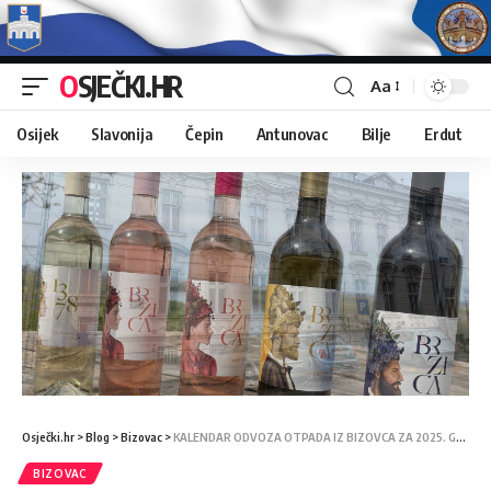
OSJEČKI.HR
Aa
Osijek
Slavonija
Čepin
Antunovac
Bilje
Erdut
Osječki.hr
>
Blog
>
Bizovac
>
KALENDAR ODVOZA OTPADA IZ BIZOVCA ZA 2025. GODINU
BIZOVAC