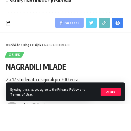
SKUPŠTINA UDRUGE JOSIPOVAC
Facebook
Osječki.hr
>
Blog
>
Osijek
>
NAGRADILI MLADE
OSIJEK
NAGRADILI MLADE
Za 17 studenata osigurali po 200 eura
By using this site, you agree to the
Privacy Policy
and
Share
0 Min Read
Accept
Terms of Use
.
admin
Last updated: 2023/12/17 at 2:08 PM