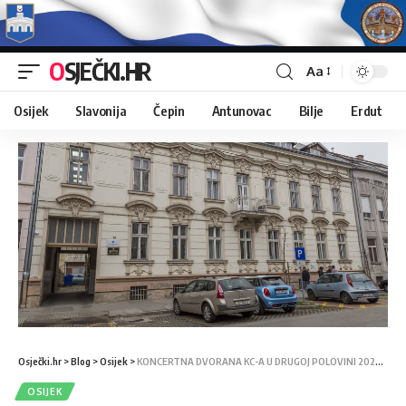
OSJEČKI.HR
Aa
Osijek
Slavonija
Čepin
Antunovac
Bilje
Erdut
Osječki.hr
>
Blog
>
Osijek
>
KONCERTNA DVORANA KC-A U DRUGOJ POLOVINI 2024. ZA NULA GRADSKIH KUNA
OSIJEK