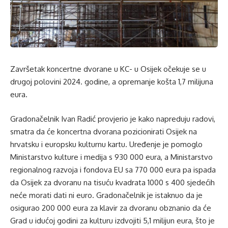
Završetak koncertne dvorane u KC- u Osijek očekuje se u
drugoj polovini 2024. godine, a opremanje košta 1,7 milijuna
eura.
Gradonačelnik Ivan Radić provjerio je kako napreduju radovi,
smatra da će koncertna dvorana pozicionirati Osijek na
hrvatsku i europsku kulturnu kartu. Uređenje je pomoglo
Ministarstvo kulture i medija s 930 000 eura, a Ministarstvo
regionalnog razvoja i fondova EU sa 770 000 eura pa ispada
da Osijek za dvoranu na tisuću kvadrata 1000 s 400 sjedećih
neće morati dati ni euro. Gradonačelnik je istaknuo da je
osigurao 200 000 eura za klavir za dvoranu obznanio da će
Grad u idućoj godini za kulturu izdvojiti 5,1 milijun eura, što je