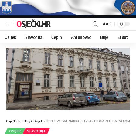
OSJEČKI.HR
Aa
Osijek
Slavonija
Čepin
Antunovac
Bilje
Erdut
Osječki.hr
>
Blog
>
Osijek
>
KREATIVCI SVE NAPRAVILI VLASTITOM INTELIGENCIJOM
OSIJEK
SLAVONIJA