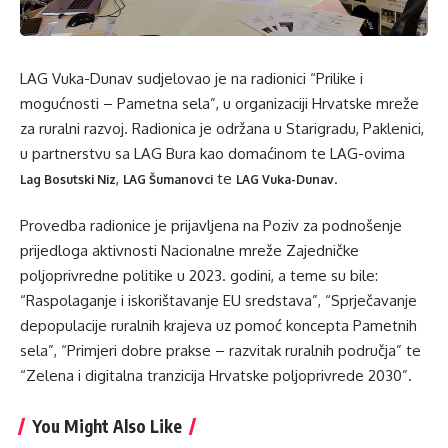
LAG Vuka-Dunav sudjelovao je na radionici “Prilike i
mogućnosti – Pametna sela”, u organizaciji Hrvatske mreže
za ruralni razvoj. Radionica je održana u Starigradu, Paklenici,
u partnerstvu sa LAG Bura kao domaćinom te LAG-ovima
,
te
.
Lag Bosutski Niz
LAG Šumanovci
LAG Vuka-Dunav
Provedba radionice je prijavljena na Poziv za podnošenje
prijedloga aktivnosti Nacionalne mreže Zajedničke
poljoprivredne politike u 2023. godini, a teme su bile:
“Raspolaganje i iskorištavanje EU sredstava”, “Sprječavanje
depopulacije ruralnih krajeva uz pomoć koncepta Pametnih
sela”, “Primjeri dobre prakse – razvitak ruralnih područja” te
“Zelena i digitalna tranzicija Hrvatske poljoprivrede 2030”.
You Might Also Like