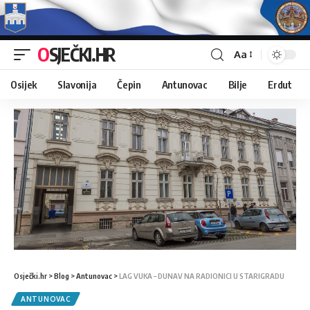
OSJEČKI.HR
Aa
Osijek
Slavonija
Čepin
Antunovac
Bilje
Erdut
Osječki.hr
>
Blog
>
Antunovac
>
LAG VUKA – DUNAV NA RADIONICI U STARIGRADU
ANTUNOVAC