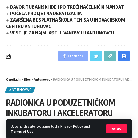
DAVOR TUBANJSKI IDE I PO TREĆI NAČELNIČKI MANDAT
POČELA PROLJETNA DERATIZACIJA
ZAVRŠENA BESPLATNA ŠKOLA TENISA U INOVACIJSKOM
CENTRU ANTUNOVAC
VESELJE ZA NAJMLAĐE U IVANOVCU I ANTUNOVCU
Facebook
Osječki.hr
>
Blog
>
Antunovac
>
RADIONICA U PODUZETNIČKOM INKUBATORU I AKCELERATORU
ANTUNOVAC
RADIONICA U PODUZETNIČKOM
INKUBATORU I AKCELERATORU
Poljoprivreda EU postaje pravednija, zelenija i usmjerenija na
By using this site, you agree to the
Privacy Policy
and
Accept
Terms of Use
.
rezultate