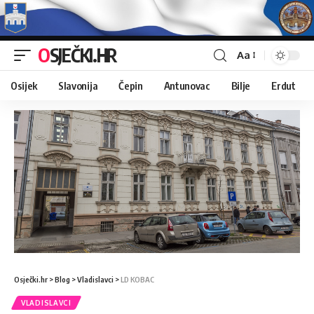
OSJEČKI.HR
Aa
Osijek
Slavonija
Čepin
Antunovac
Bilje
Erdut
Osječki.hr
>
Blog
>
Vladislavci
>
LD KOBAC
VLADISLAVCI