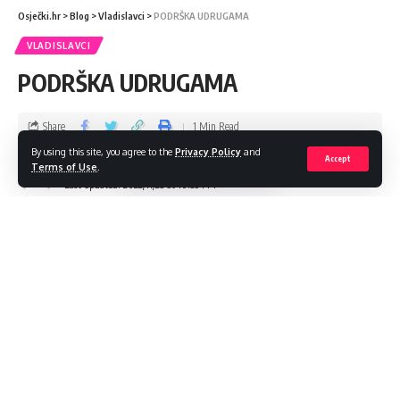
Osječki.hr
>
Blog
>
Vladislavci
>
PODRŠKA UDRUGAMA
VLADISLAVCI
PODRŠKA UDRUGAMA
Share
1 Min Read
By using this site, you agree to the
Privacy Policy
and
Accept
admin
Terms of Use
.
Last updated: 2022/11/23 at 10:35 PM