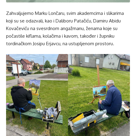
Zahvaljujemo Marku Lončaru, svim akademcima i slikarima
koji su se odazvali, kao i Daliboru Patačiću, Damiru Abidu
Kovačeviću na svesrdnom angažmanu, ženama koje su
počastile kiflama, kolačima i kavom, također i župniku
tordinačkom Josipu Erjavcu, na ustupljenom prostoru.