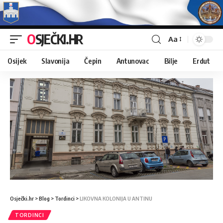
OSJEČKI.HR
Aa
Osijek
Slavonija
Čepin
Antunovac
Bilje
Erdut
Osječki.hr
>
Blog
>
Tordinci
>
LIKOVNA KOLONIJA U ANTINU
TORDINCI