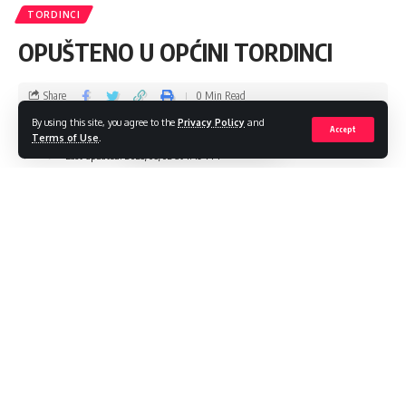
TORDINCI
OPUŠTENO U OPĆINI TORDINCI
Share
0 Min Read
By using this site, you agree to the
Privacy Policy
and
Accept
admin
Terms of Use
.
Last updated: 2023/05/02 at 1:49 PM