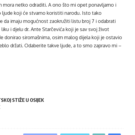
am mora netko odraditi. A ono što mi opet ponavljamo i
jude koji će stvarno koristiti narodu. Isto tako
e da imaju mogućnost zaokružiti listu broj 7 i odabrati
iku i djelu dr. Ante Starčevića koji je sav svoj život
de donirao siromašnima, osim malog dijela koji je ostavio
reblo držati. Odaberite takve ljude, a to smo zapravo mi –
KOJ STIŽE U OSIJEK
E