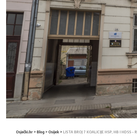
Osječki.hr
>
Blog
>
Osijek
>
LISTA BROJ 7 KOALICIJE HSP, HB I HDSS –