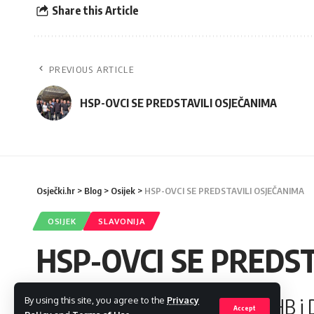
Share this Article
PREVIOUS ARTICLE
HSP-OVCI SE PREDSTAVILI OSJEČANIMA
Osječki.hr
>
Blog
>
Osijek
>
HSP-OVCI SE PREDSTAVILI OSJEČANIMA
OSIJEK
SLAVONIJA
HSP-OVCI SE PREDS
By using this site, you agree to the
Privacy
Koalicija ZA DOMOVINU - HSP, HB i DH
Accept