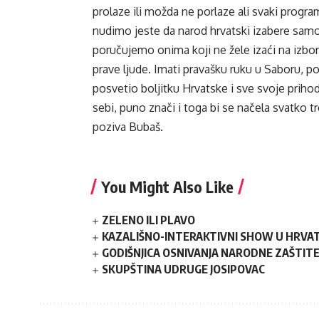
prolaze ili možda ne porlaze ali svaki progr
nudimo jeste da narod hrvatski izabere samo l
poručujemo onima koji ne žele izaći na izbor
prave ljude. Imati pravašku ruku u Saboru, po l
posvetio boljitku Hrvatske i sve svoje priho
sebi, puno znači i toga bi se načela svatko t
poziva Bubaš.
You Might Also Like
ZELENO ILI PLAVO
KAZALIŠNO-INTERAKTIVNI SHOW U HRVATS
GODIŠNJICA OSNIVANJA NARODNE ZAŠTIT
SKUPŠTINA UDRUGE JOSIPOVAC