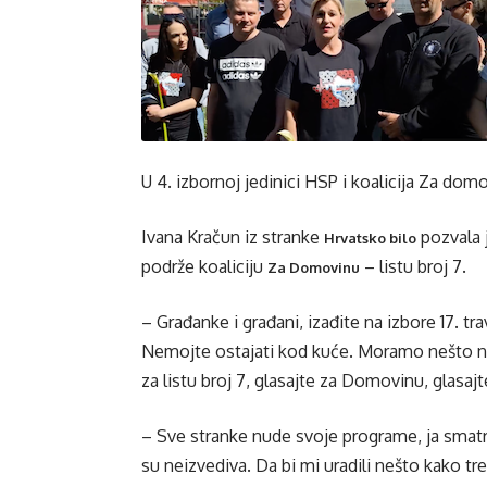
U 4. izbornoj jedinici HSP i koalicija Za dom
Ivana Kračun iz stranke
pozvala j
Hrvatsko bilo
podrže koaliciju
– listu broj 7.
Za Domovinu
– Građanke i građani, izađite na izbore 17. tr
Nemojte ostajati kod kuće. Moramo nešto nap
za listu broj 7, glasajte za Domovinu, glasa
– Sve stranke nude svoje programe, ja smat
su neizvediva. Da bi mi uradili nešto kako 