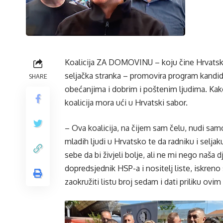
Koalicija ZA DOMOVINU – koju čine Hrvatska
seljačka stranka – promovira program kandidat
SHARE
obećanjima i dobrim i poštenim ljudima. Kako
koalicija mora ući u Hrvatski sabor.
– Ova koalicija, na čijem sam čelu, nudi samo
mladih ljudi u Hrvatsko te da radniku i seljak
sebe da bi živjeli bolje, ali ne mi nego naša 
dopredsjednik HSP-a i nositelj liste, iskreno 
zaokružiti listu broj sedam i dati priliku ovi