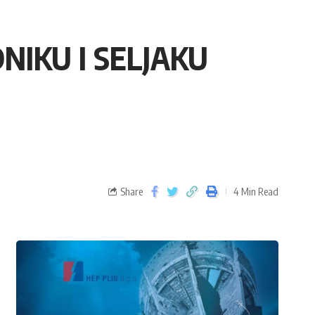
DNIKU I SELJAKU
Share
4 Min Read