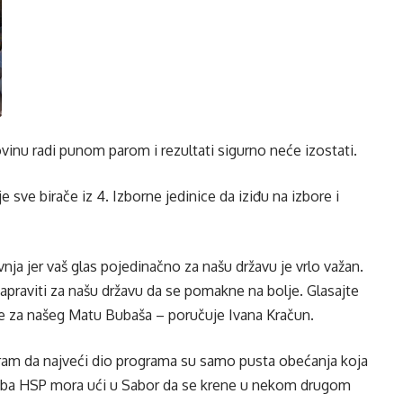
ovinu radi punom parom i rezultati sigurno neće izostati.
e sve birače iz 4. Izborne jedinice da iziđu na izbore i
avnja jer vaš glas pojedinačno za našu državu je vrlo važan.
raviti za našu državu da se pomakne na bolje. Glasajte
jte za našeg Matu Bubaša – poručuje Ivana Kračun.
ram da najveći dio programa su samo pusta obećanja koja
treba HSP mora ući u Sabor da se krene u nekom drugom