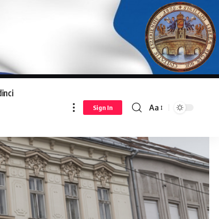
inci
Aa
Sign In