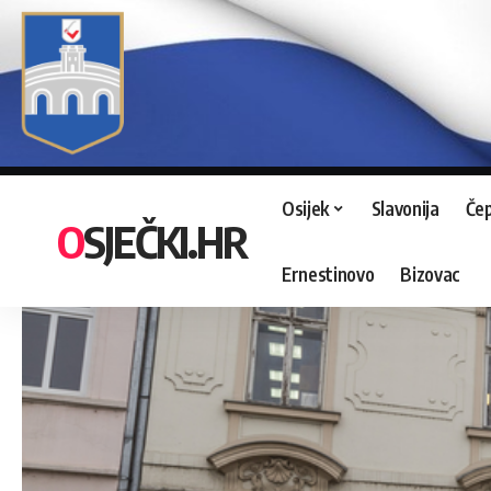
Osijek
Slavonija
Čep
OSJEČKI.HR
Ernestinovo
Bizovac