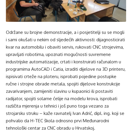
Održane su brojne demonstracije, a i posjetitelji su se mogli
i sami okušati u nekim od sljedećih aktivnosti: dijagnosticirati
kvar na automobilu i obaviti servis, rukovati CNC strojevima,
upravljati robotima, upoznati mogućnosti suvremene
industrijske automatizacije, crtati i konstruirati računalom u
programima AutoCAD i Catia, izraditi dijelove na 3D printeru,
ispisivati crteže na ploteru, isprobati pojedine postupke
ručne i strojne obrade metala, spojiti dijelove konstrukcije
zavarivanjem, zamijeniti slavinu u kupaonici ili postaviti
radijator, spojiti solarne ćelije na modelu krova, isprobati
različita mjerenja u tehnici i još puno toga vezano za
strojarsku struku – kaže ravnatelj Ivan Adrić, dipl. ing. koji se
pohvalio da H-TEC škola odnosno prvi Međunarodni
tehnološki centar za CNC obradu u Hrvatskoj.