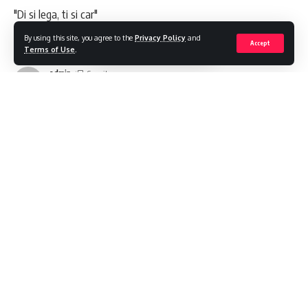
"Di si lega, ti si car"
By using this site, you agree to the
Privacy Policy
and
Share
1 Min Read
Accept
Terms of Use
.
admin
Last updated: 2023/05/06 at 8:45 PM