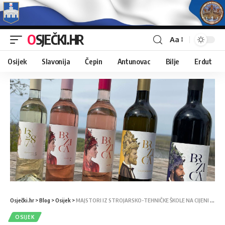
OSJEČKI.HR
Aa
Osijek
Slavonija
Čepin
Antunovac
Bilje
Erdut
Osječki.hr
>
Blog
>
Osijek
>
MAJSTORI IZ STROJARSKO-TEHNIČKE ŠKOLE NA CIJENI KOD POSLODAVACA I MUŠTERIJA
OSIJEK