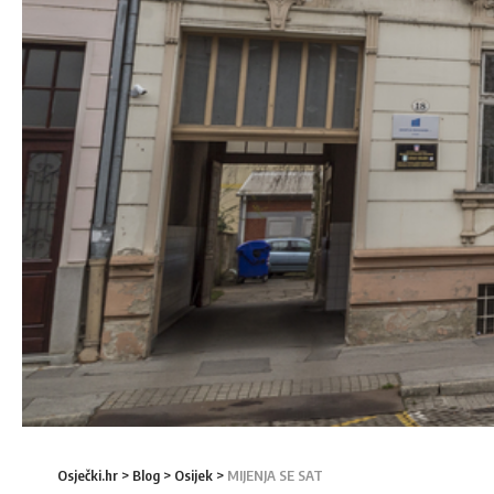
Osječki.hr
>
Blog
>
Osijek
>
MIJENJA SE SAT