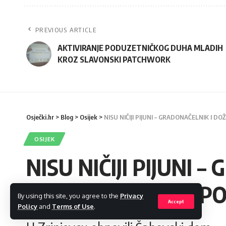
PREVIOUS ARTICLE
AKTIVIRANJE PODUZETNIČKOG DUHA MLADIH
KROZ SLAVONSKI PATCHWORK
Osječki.hr
>
Blog
>
Osijek
>
NISU NIČIJI PIJUNI – GRADONAČELNIK I 
OSIJEK
NISU NIČIJI PIJUNI 
ODMAH POVUKLI PO
By using this site, you agree to the
Privacy
Accept
Policy
and
Terms of Use
.