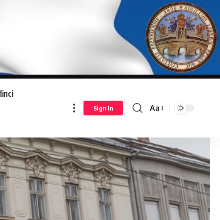
inci
Aa
Sign In