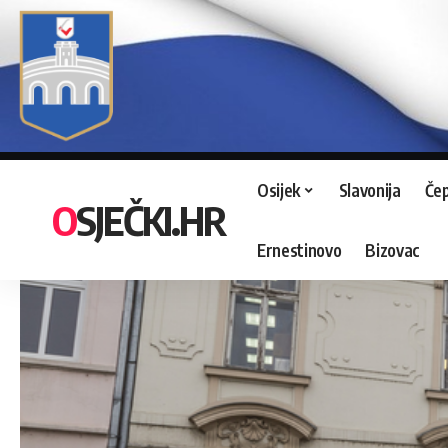
Osijek
Slavonija
Čep
OSJEČKI.HR
Ernestinovo
Bizovac