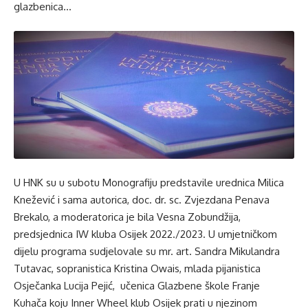
glazbenica…
U HNK su u subotu Monografiju predstavile urednica Milica
Knežević i sama autorica, doc. dr. sc. Zvjezdana Penava
Brekalo, a moderatorica je bila Vesna Zobundžija,
predsjednica IW kluba Osijek 2022./2023. U umjetničkom
dijelu programa sudjelovale su mr. art. Sandra Mikulandra
Tutavac, sopranistica Kristina Owais, mlada pijanistica
Osječanka Lucija Pejić, učenica Glazbene škole Franje
Kuhača koju Inner Wheel klub Osijek prati u njezinom