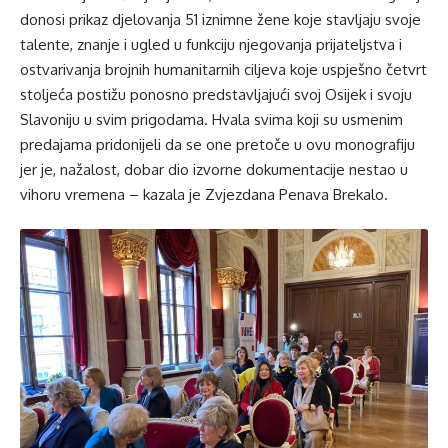
donosi prikaz djelovanja 51 iznimne žene koje stavljaju svoje
talente, znanje i ugled u funkciju njegovanja prijateljstva i
ostvarivanja brojnih humanitarnih ciljeva koje uspješno četvrt
stoljeća postižu ponosno predstavljajući svoj Osijek i svoju
Slavoniju u svim prigodama. Hvala svima koji su usmenim
predajama pridonijeli da se one pretoče u ovu monografiju
jer je, nažalost, dobar dio izvorne dokumentacije nestao u
vihoru vremena – kazala je Zvjezdana Penava Brekalo.