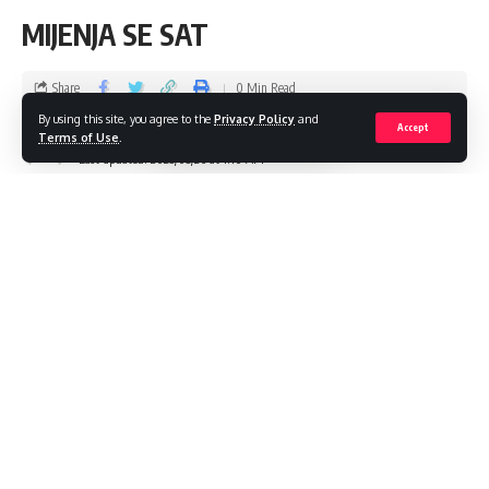
MIJENJA SE SAT
Share
0 Min Read
By using this site, you agree to the
Privacy Policy
and
Accept
admin
Terms of Use
.
Last updated: 2023/03/26 at 1:10 AM