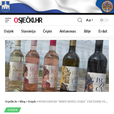
OSJEČKI.HR
Aa
Osijek
Slavonija
Čepin
Antunovac
Bilje
Erdut
Osječki.hr
>
Blog
>
Osijek
>
MONOGRAFIJA “INNER WHEEL OSIJEK” ZVJEZDANE PENAVE BREKALO
OSIJEK