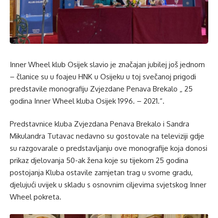
Inner Wheel klub Osijek slavio je značajan jubilej još jednom
– članice su u foajeu HNK u Osijeku u toj svečanoj prigodi
predstavile monografiju Zvjezdane Penava Brekalo „ 25
godina Inner Wheel kluba Osijek 1996. – 2021.“.
Predstavnice kluba Zvjezdana Penava Brekalo i Sandra
Mikulandra Tutavac nedavno su gostovale na televiziji gdje
su razgovarale o predstavljanju ove monografije koja donosi
prikaz djelovanja 50-ak žena koje su tijekom 25 godina
postojanja Kluba ostavile zamjetan trag u svome gradu,
djelujući uvijek u skladu s osnovnim ciljevima svjetskog Inner
Wheel pokreta.