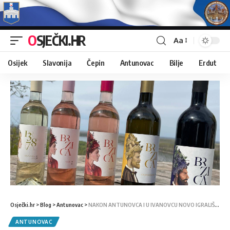
OSJEČKI.HR
Aa
Osijek
Slavonija
Čepin
Antunovac
Bilje
Erdut
Osječki.hr
>
Blog
>
Antunovac
>
NAKON ANTUNOVCA I U IVANOVCU NOVO IGRALIŠTE
ANTUNOVAC