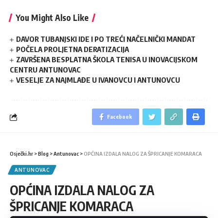
You Might Also Like
DAVOR TUBANJSKI IDE I PO TREĆI NAČELNIČKI MANDAT
POČELA PROLJETNA DERATIZACIJA
ZAVRŠENA BESPLATNA ŠKOLA TENISA U INOVACIJSKOM
CENTRU ANTUNOVAC
VESELJE ZA NAJMLAĐE U IVANOVCU I ANTUNOVCU
Facebook
Osječki.hr
>
Blog
>
Antunovac
>
OPĆINA IZDALA NALOG ZA ŠPRICANJE KOMARACA
ANTUNOVAC
OPĆINA IZDALA NALOG ZA
ŠPRICANJE KOMARACA