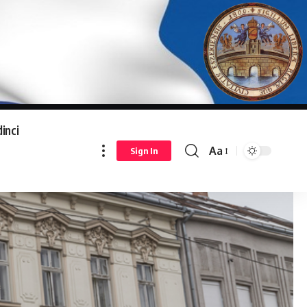
inci
Aa
Sign In