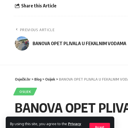
Share this Article
PREVIOUS ARTICLE
BANOVA OPET PLIVALA U FEKALNIM VODAMA
Osječki.hr
>
Blog
>
Osijek
>
BANOVA OPET PLIVALA U FEKALNIM VO
OSIJEK
BANOVA OPET PLIV
By using this site, you agree to the
Privacy
admin
Accept