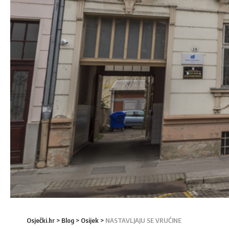
Osječki.hr
>
Blog
>
Osijek
>
NASTAVLJAJU SE VRUĆINE