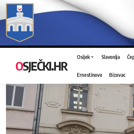
Osijek
Slavonija
Čep
OSJEČKI.HR
Ernestinovo
Bizovac