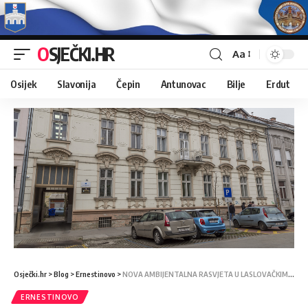
OSJEČKI.HR
Aa
Osijek
Slavonija
Čepin
Antunovac
Bilje
Erdut
Osječki.hr
>
Blog
>
Ernestinovo
>
NOVA AMBIJENTALNA RASVJETA U LASLOVAČKIM PARKOVIMA
ERNESTINOVO