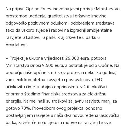
Na prijavu Općine Ernestinovo na javni poziv je Ministarstvo
prostornog uređenja, graditeljstva i državne imovine
odgovorilo pozitivnom odlukom i odobrenjem sredstava
tako da uskoro slijede i radovi na izgradnji ambijentalne
rasvjete u Laslovu, u parku kraj crkve te u parku u
Vendelovu.
– Projekt je ukupne vrijednosti 26.000 eura, potpora
Ministarstva iznosi 9.500 eura, a ostatak je udio Općine. Na
području naše općine smo, kroz proteklih nekoliko godina,
zamijenili kompletnu rasvjetu i postavili novu, LED
učinkovitu čime značajno doprinosimo zaštiti okoliša i
enormno štedimo financijska sredstava za električnu
energiju. Naime, naši su troškovi za javnu rasvjetu manji za
gotovo 70%. Provedbom ovog projekta ,odnosno
postavljanjem rasvjete u naša dva novouređena laslovačka
parka, završit ćemo u cijelosti radove na rasvjeti te sve