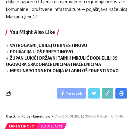
daljnje napore i htijenja usmjeravamo u izgradnju preostale
komunalne i društvene infrastrukture – pojašnjava načelnica
Marijana Junušić.
You Might Also Like
VATROGASNI JUBILEJ U ERNESTINOVU
EDUKACIJA U OŠ ERNESTINOVO
ŽUPAN LUKIĆ I DRŽAVNI TAJNIK MIKULIĆ DODIJELILI 39
UGOVORA GRADONAČELNICIMA I NAČELNICIMA
MEĐUNARODNA KOLONIJA MLADIH OŠ ERNESTINOVO
Facebook
Osječki.hr
>
Blog
>
Ernestinovo
>
KAKO DO BOLNICE IZ OSIJEKU OKOLNIH OPĆINA
ERNESTINOVO
VLADISLAVCI