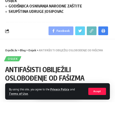
OSIJEK
GODIŠNJICA OSNIVANJA NARODNE ZAŠTITE
SKUPŠTINA UDRUGE JOSIPOVAC
Facebook
Osječki.hr
>
Blog
>
Osijek
>
ANTIFAŠISTI OBILJEŽILI OSLOBOĐENJE OD FAŠIZMA
OSIJEK
ANTIFAŠISTI OBILJEŽILI
OSLOBOĐENJE OD FAŠIZMA
"Spremni smo" - doviknula je novinarima Sunčica čekajući
By using this site, you agree to the
Privacy Policy
and
Accept
Terms of Use
.
slikanje
Share
3 Min Read