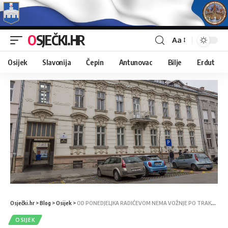
OSJEČKI.HR
Aa
Osijek
Slavonija
Čepin
Antunovac
Bilje
Erdut
Osječki.hr
>
Blog
>
Osijek
>
OD PONEDJELJKA RADIĆEVOM NEMA VOŽNJE PO TRAKU S TRAČNICAMA
OSIJEK