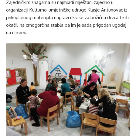
Zajedničkim snagama su najmlađi mještani zajedno u
organizaciji Kulturno-umjetničke udruge Klasje Antunovac iz
prikupljenog materijala napravi ukrase za božićna drvca te ih
okačili na crnogorčina stabla pa im je sada prigodan ugođaj
na ulicama…