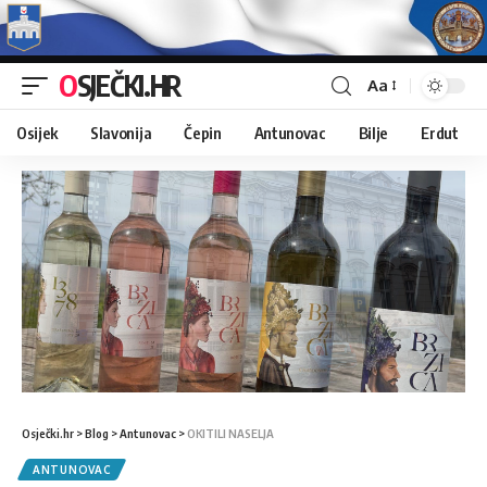
OSJEČKI.HR
Aa
Osijek
Slavonija
Čepin
Antunovac
Bilje
Erdut
Osječki.hr
>
Blog
>
Antunovac
>
OKITILI NASELJA
ANTUNOVAC