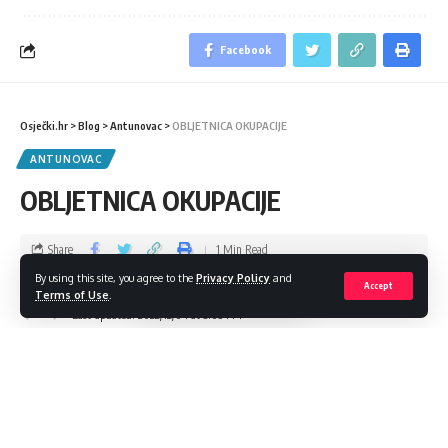
Facebook
Osječki.hr
>
Blog
>
Antunovac
>
OBLJETNICA OKUPACIJE
ANTUNOVAC
OBLJETNICA OKUPACIJE
Share
1 Min Read
By using this site, you agree to the
Privacy Policy
and
Accept
admin
Terms of Use
.
Last updated: 2022/12/04 at 3:05 PM