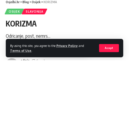
Osječki.hr
>
Blog
>
Osijek
>
KORIZMA
OSIJEK
SLAVONIJA
KORIZMA
Odricanje, post, nemrs...
By using this site, you agree to the
Privacy Policy
and
Share
4 Min Read
Accept
Terms of Use
.
admin
Last updated: 2023/02/23 at 12:58 PM