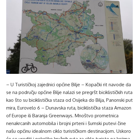
– U Turističkoj zajednici općine Bilje – Kopački rit navode da
se na području općine Bilje nalazi se pregršt biciklističkih ruta
kao što su biciklistička staza od Osijeka do Bilja, Panonski put
mira, Eurovelo 6 – Dunavska ruta, biciklistička staza Amazon
of Europe ili Baranja Greenways. Mnoštvo prometnica
nenakrcanih automobila i brojni prteni i šumski putevi čine
našu općinu idealnom ciklo turističkom destinacijom. Uskoro
će se urediti i nekoliko kružnih ruta za ciklo turiste na kojima