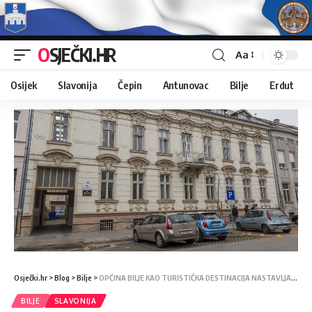
OSJEČKI.HR
Aa
Osijek
Slavonija
Čepin
Antunovac
Bilje
Erdut
Osječki.hr
>
Blog
>
Bilje
>
OPĆINA BILJE KAO TURISTIČKA DESTINACIJA NASTAVLJA GRADITI BICIKLISTIČKE STAZE
BILJE
SLAVONIJA