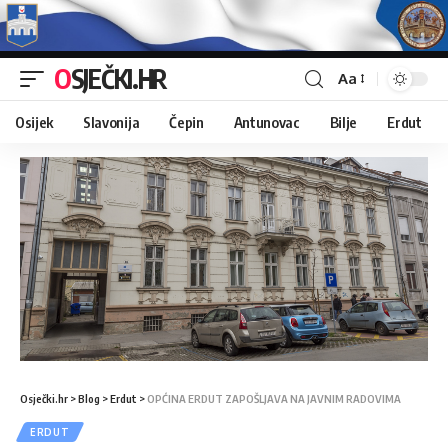
OSJEČKI.HR
Aa
Osijek
Slavonija
Čepin
Antunovac
Bilje
Erdut
Osječki.hr
>
Blog
>
Erdut
>
OPĆINA ERDUT ZAPOŠLJAVA NA JAVNIM RADOVIMA
ERDUT