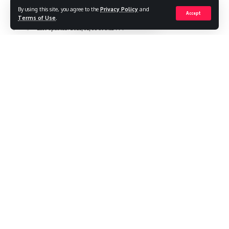
By using this site, you agree to the
Privacy Policy
and
Accept
admin
Terms of Use
.
Last updated: 2023/02/08 at 5:32 PM
Općina Ernestinovo rekonstruirala je posljednjih nekoliko
godina ceste, pa je odlučila prodati materijal od kojih su one
stare ceste bile napravljene – granitne kocke. Načelnica
Marijana Junušić raspisala je javnu dražbu za kupovinu