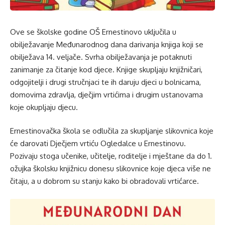
Ove se školske godine OŠ Ernestinovo uključila u
obilježavanje Međunarodnog dana darivanja knjiga koji se
obilježava 14. veljače. Svrha obilježavanja je potaknuti
zanimanje za čitanje kod djece. Knjige skupljaju knjižničari,
odgojitelji i drugi stručnjaci te ih daruju djeci u bolnicama,
domovima zdravlja, dječjim vrtićima i drugim ustanovama
koje okupljaju djecu.
Ernestinovačka škola se odlučila za skupljanje slikovnica koje
će darovati Dječjem vrtiću Ogledalce u Ernestinovu.
Pozivaju stoga učenike, učitelje, roditelje i mještane da do 1.
ožujka školsku knjižnicu donesu slikovnice koje djeca više ne
čitaju, a u dobrom su stanju kako bi obradovali vrtićarce.