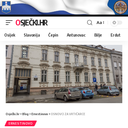
OSJEČKI.HR
Aa
Osijek
Slavonija
Čepin
Antunovac
Bilje
Erdut
Osječki.hr
>
Blog
>
Ernestinovo
>
OSNOVCI ZA VRTIĆARCE
ERNESTINOVO