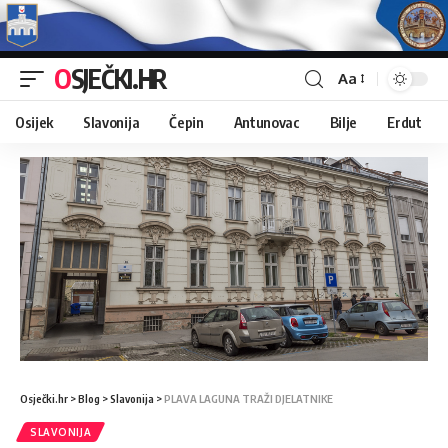
OSJEČKI.HR
Aa
Osijek
Slavonija
Čepin
Antunovac
Bilje
Erdut
Osječki.hr
>
Blog
>
Slavonija
>
PLAVA LAGUNA TRAŽI DJELATNIKE
SLAVONIJA