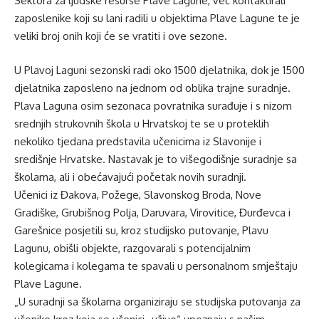
Sektora za ljudske resurse Plave Lagune, već kontaktirali
zaposlenike koji su lani radili u objektima Plave Lagune te je
veliki broj onih koji će se vratiti i ove sezone.
U Plavoj Laguni sezonski radi oko 1500 djelatnika, dok je 1500
djelatnika zaposleno na jednom od oblika trajne suradnje.
Plava Laguna osim sezonaca povratnika surađuje i s nizom
srednjih strukovnih škola u Hrvatskoj te se u proteklih
nekoliko tjedana predstavila učenicima iz Slavonije i
središnje Hrvatske. Nastavak je to višegodišnje suradnje sa
školama, ali i obećavajući početak novih suradnji.
Učenici iz Đakova, Požege, Slavonskog Broda, Nove
Gradiške, Grubišnog Polja, Daruvara, Virovitice, Đurđevca i
Garešnice posjetili su, kroz studijsko putovanje, Plavu
Lagunu, obišli objekte, razgovarali s potencijalnim
kolegicama i kolegama te spavali u personalnom smještaju
Plave Lagune.
„U suradnji sa školama organiziraju se studijska putovanja za