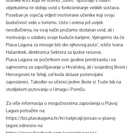
učenike kroz koja se učenici „uživo“ upoznaju s našim
objekatima te dobiju uvid u funkcioniranje velikih sustava.
Poseban je osjećaj vidjeti motivirane učenike koji svoju
budućnost vide u turizmu. Usto i onima još uvijek
neodlučnima, na ovaj način pružamo dodatan uvid, ali i
motivaciju u odabiru svoje buduće karijere. Vjerujemo da će
Plava Laguna za mnoge biti dio njihovog puta“, ističe Ivana
Halambek, direktorica Sektora za ljudse resurse.
Plava Laguna se početkom ove godine predstavila i na
sajmovima za zapošljavanje u Hrvatskoj, ali i susjednoj Bosni i
Hercegovini te Srbiji, od kuda dolaze potencijalni
zaposlenici. Također su učenici jedne škole iz Tuzle bili na
studijskom putovanju u Umagu i Poreču.
Za više informacija o mogućnostima zaposlenja u Plavoj
Laguni potražite na:
https://biz.plavalaguna.hr/hr/natjecaji/posao-u-plavoj-
laguni odnosno na
https://www.facebook.com/sezonski.posao/