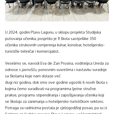
U 2024. godini Plavu Lagunu, u sklopu projekta Studijska
putovanja učenika, posjetilo je 11 škola saotprilike 350
učenika strukovnih usmjerenja kuhar, konobar, hotelijersko-
turistički-tehničar i komercijalist.
Veselimo se, navodi Eva de Zan Prusina, voditeljica Ureda za
odnose s javnošću, ponovnim susretima i nastavku suradnje
sa školama koje nam dolaze već
dugi niz godina, dok smo ove godine ugostili 6 novih škola s
kojima ćemo surađivati na programima ljetne stručne
prakse, programu stipendiranja i zapošljavanja učenika koji
se školuju za zanimanja u hotelijersko-turističkom sektoru.
Potraga za radnicima postala je cjelogodišnji posao, pa su iz