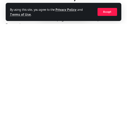
BITI BOLJE
By using this site, you agree to the
Privacy Policy
and
Accept
Terms of Use
.
Glas za "hrvatsku Hrvatsku"je glas za HSP i koaliciju Za
Domovinu
Share
4 Min Read
admin
Last updated: 2024/04/15 at 3:29 PM