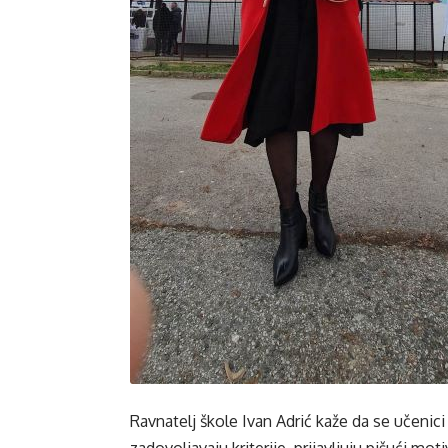
Ravnatelj škole Ivan Adrić kaže da se učenici
zadovoljavaju kriterije, prijavljuju pišući mo