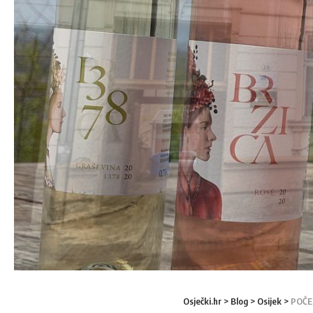
Osječki.hr
>
Blog
>
Osijek
>
POČE