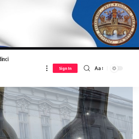
inci
Aa
Sign In