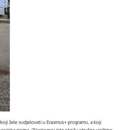
 koji žele sudjelovati u Erasmus+ programu, a koji
tivacijska pisma. “Nastavnici isto stječu stručne vještine