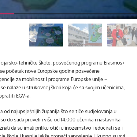
trojarsko-tehničke škole, posvećenog programu Erasmus+
va se početak nove Europske godine posvećene
Agencije za mobilnost i programe Europske unije –
 se nalaze u strukovnoj školi koja će sa svojim učenicima,
opratiti EGV-a.
a od najupsješnijih županija što se tiče sudjelovanja u
 su do sada proveli i više od 14.000 učenika i nastavnika
ali da su imali priliku otići u inozemstvo i educirati se i
oje škole i kasnije lakše pronaći zaposlenje. Ukupno su svi