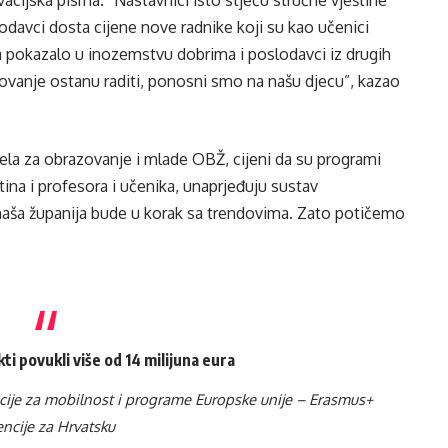
odavci dosta cijene nove radnike koji su kao učenici
 pokazalo u inozemstvu dobrima i poslodavci iz drugih
lovanje ostanu raditi, ponosni smo na našu djecu”, kazao
ela za obrazovanje i mlade OBŽ, cijeni da su programi
tina i profesora i učenika, unaprjeđuju sustav
naša županija bude u korak sa trendovima. Zato potičemo
ti povukli više od 14 milijuna eura
ncije za mobilnost i programe Europske unije – Erasmus+
ncije za Hrvatsku