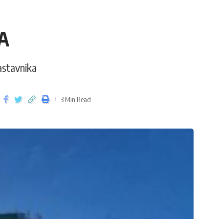
A
nastavnika
3 Min Read