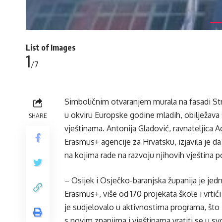
List of Images
1
/7
Simboličnim otvaranjem murala na fasadi S
u okviru Europske godine mladih, obilježa
SHARE
vještinama. Antonija Gladović, ravnateljica 
Erasmus+ agencije za Hrvatsku, izjavila je da
na kojima rade na razvoju njihovih vještina p
– Osijek i Osječko-baranjska županija je jedn
Erasmus+, više od 170 projekata škole i vrtići
je sudjelovalo u aktivnostima programa, što zn
s novim znanjima i vještinama vratiti se u sv