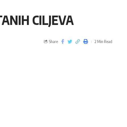
ANIH CILJEVA
Share
2 Min Read