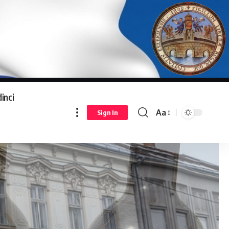
inci
Aa
Sign In