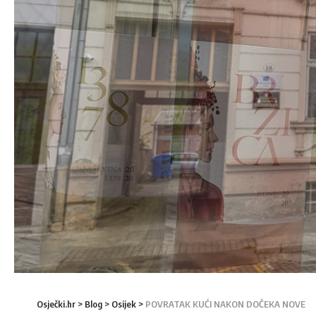
Osječki.hr
>
Blog
>
Osijek
>
POVRATAK KUĆI NAKON DOČEKA NOVE