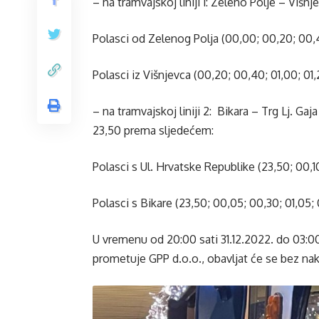
– na tramvajskoj liniji 1: Zeleno Polje – Viš
Polasci od Zelenog Polja (00,00; 00,20; 00,4
Polasci iz Višnjevca (00,20; 00,40; 01,00; 01
– na tramvajskoj liniji 2: Bikara – Trg Lj. G
23,50 prema sljedećem:
Polasci s Ul. Hrvatske Republike (23,50; 00,10
Polasci s Bikare (23,50; 00,05; 00,30; 01,05;
U vremenu od 20:00 sati 31.12.2022. do 03:00 
prometuje GPP d.o.o., obavljat će se bez na