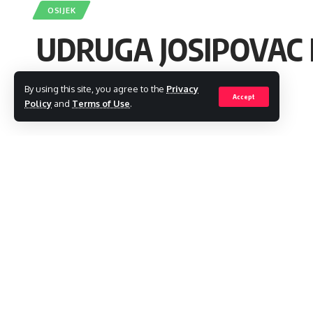
OSIJEK
UDRUGA JOSIPOVAC 
By using this site, you agree to the
Privacy
admin
Accept
Policy
and
Terms of Use
.
Last updated: 2022/12/29 at 7:20 PM