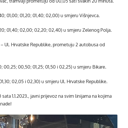
njevac, tramvaji prometuju od 00,05 sati svakih 20 minuta.
0; 01,00; 01,20; 01,40; 02,00) u smjeru Višnjevca.
,20; 01,40; 02,00; 02,20; 02,40) u smjeru Zelenog Polja.
aja – Ul. Hrvatske Republike, prometuju 2 autobusa od
; 00,25; 00,50; 01,25; 01,50 i 02,25) u smjeru Bikare.
 01,30; 02,05 i 02,30) u smjeru Ul. Hrvatske Republike.
sata 1.1.2023., javni prijevoz na svim linijama na kojima
knade!