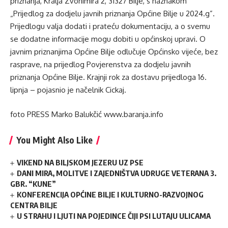
priznanja, Kralja Zvonimira 2, 31327 Bilje, s naznakom
„Prijedlog za dodjelu javnih priznanja Općine Bilje u 2024.g”.
Prijedlogu valja dodati i prateću dokumentaciju, a o svemu
se dodatne informacije mogu dobiti u općinskoj upravi. O
javnim priznanjima Općine Bilje odlučuje Općinsko vijeće, bez
rasprave, na prijedlog Povjerenstva za dodjelu javnih
priznanja Općine Bilje. Krajnji rok za dostavu prijedloga 16.
lipnja – pojasnio je načelnik Cickaj.
foto PRESS Marko Balukčić www.baranja.info
You Might Also Like
VIKEND NA BILJSKOM JEZERU UZ PSE
DANI MIRA, MOLITVE I ZAJEDNIŠTVA UDRUGE VETERANA 3.
GBR. “KUNE”
KONFERENCIJA OPĆINE BILJE I KULTURNO-RAZVOJNOG
CENTRA BILJE
U STRAHU I LJUTI NA POJEDINCE ČIJI PSI LUTAJU ULICAMA