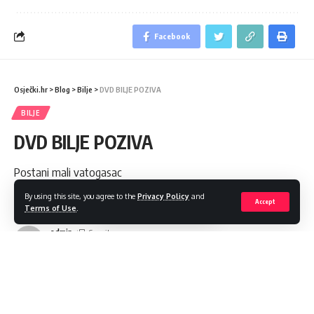
Facebook
Osječki.hr
>
Blog
>
Bilje
>
DVD BILJE POZIVA
BILJE
DVD BILJE POZIVA
Postani mali vatogasac
By using this site, you agree to the
Privacy Policy
and
Share
1 Min Read
Accept
Terms of Use
.
admin
Last updated: 2024/05/20 at 9:43 AM