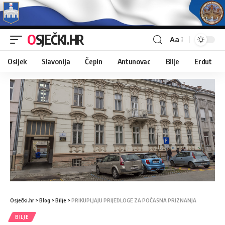
OSJEČKI.HR
Aa
Osijek
Slavonija
Čepin
Antunovac
Bilje
Erdut
Osječki.hr
>
Blog
>
Bilje
>
PRIKUPLJAJU PRIJEDLOGE ZA POČASNA PRIZNANJA
BILJE