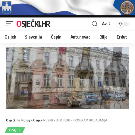
OSJEČKI.HR
Aa
Osijek
Slavonija
Čepin
Antunovac
Bilje
Erdut
Osječki.hr
>
Blog
>
Osijek
>
USKRS U OSIJEKU – PROGRAM DOGAĐANJA
OSIJEK