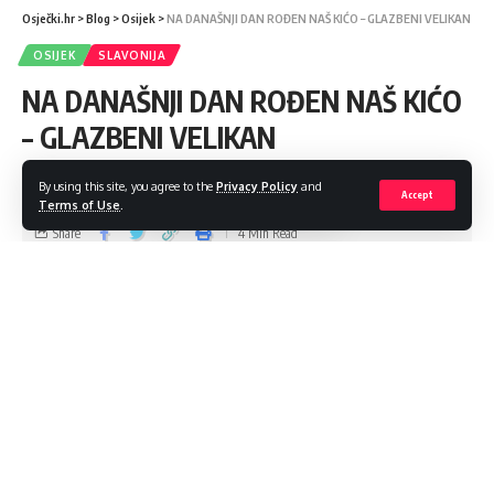
Osječki.hr
>
Blog
>
Osijek
>
NA DANAŠNJI DAN ROĐEN NAŠ KIĆO – GLAZBENI VELIKAN
OSIJEK
SLAVONIJA
NA DANAŠNJI DAN ROĐEN NAŠ KIĆO
– GLAZBENI VELIKAN
Krunoslav Slabinac - "Kaiser und König" slavonske ravnice
By using this site, you agree to the
Privacy Policy
and
Accept
Terms of Use
.
Share
4 Min Read
admin
Last updated: 2023/03/28 at 8:35 AM