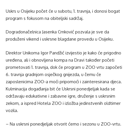
Uskrs u Osijeku počet će u subotu, 1. travnja, i donosi bogat
program s fokusom na obiteljski sadržaj.
Dogradonačelnica Jasenka Crnković pozvala je sve da
produženi vikend i uskrsne blagdane provedu u Osijeku.
Direktor Unikoma Igor Pandžić izvijestio je kako će prigodno
uređena, ali i obnovljena kompa na Dravi također početi
prometovati 1. travnja, dok će program u ZOO vrtu započeti
6. travnja gradnjom osječkog gnijezda, u čemu će
zaposlenicima ZOO-a moći pripomoći i zainteresirana djeca.
Kulminacija događanja bit će Uskrsni ponedjeljak kada se
održavaju edukativne i zabavne igre, druženje s uskrsnim
zekom, a ispred Hotela ZOO i izložba jedinstvenih oldtimer
vozila.
– Na uskrsni ponedjeljak otvorit ćemo i sezonu u ZOO-vrtu.