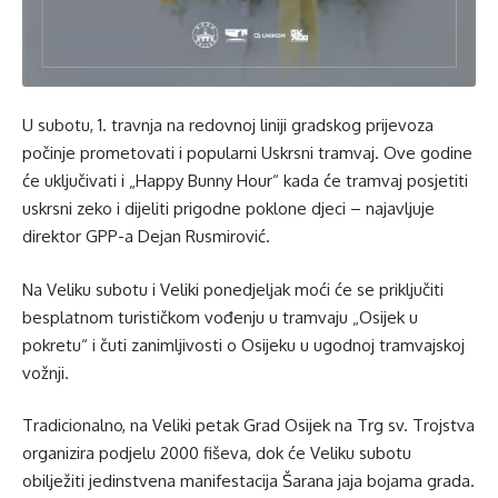
U subotu, 1. travnja na redovnoj liniji gradskog prijevoza
počinje prometovati i popularni Uskrsni tramvaj. Ove godine
će uključivati i „Happy Bunny Hour“ kada će tramvaj posjetiti
uskrsni zeko i dijeliti prigodne poklone djeci – najavljuje
direktor GPP-a Dejan Rusmirović.
Na Veliku subotu i Veliki ponedjeljak moći će se priključiti
besplatnom turističkom vođenju u tramvaju „Osijek u
pokretu“ i čuti zanimljivosti o Osijeku u ugodnoj tramvajskoj
vožnji.
Tradicionalno, na Veliki petak Grad Osijek na Trg sv. Trojstva
organizira podjelu 2000 fiševa, dok će Veliku subotu
obilježiti jedinstvena manifestacija Šarana jaja bojama grada.