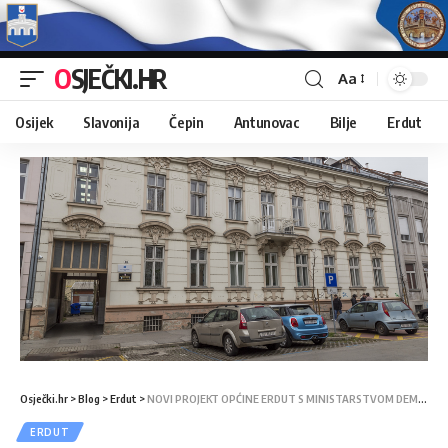
OSJEČKI.HR
Aa
Osijek
Slavonija
Čepin
Antunovac
Bilje
Erdut
Osječki.hr
>
Blog
>
Erdut
>
NOVI PROJEKT OPĆINE ERDUT S MINISTARSTVOM DEMOGRAFIJE I USELJENIŠTVA
ERDUT