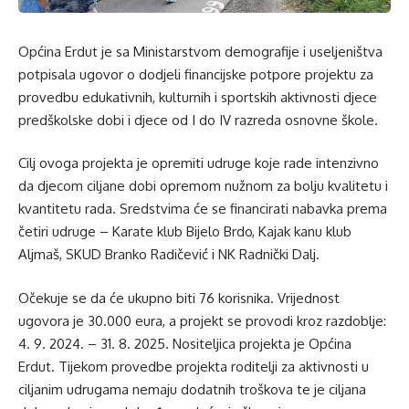
Općina Erdut je sa Ministarstvom demografije i useljeništva
potpisala ugovor o dodjeli financijske potpore projektu za
provedbu edukativnih, kulturnih i sportskih aktivnosti djece
predškolske dobi i djece od I do IV razreda osnovne škole.
Cilj ovoga projekta je opremiti udruge koje rade intenzivno
da djecom ciljane dobi opremom nužnom za bolju kvalitetu i
kvantitetu rada. Sredstvima će se financirati nabavka prema
četiri udruge – Karate klub Bijelo Brdo, Kajak kanu klub
Aljmaš, SKUD Branko Radičević i NK Radnički Dalj.
Očekuje se da će ukupno biti 76 korisnika. Vrijednost
ugovora je 30.000 eura, a projekt se provodi kroz razdoblje:
4. 9. 2024. – 31. 8. 2025. Nositeljica projekta je Općina
Erdut. Tijekom provedbe projekta roditelji za aktivnosti u
ciljanim udrugama nemaju dodatnih troškova te je ciljana