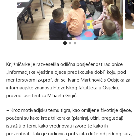
Knjižničarke je razveselila odlična posjećenost radionice
„Informacijske vještine djece predškolske dobi“ koju, pod
mentorstvom izv.prof. dr. sc. Ivane Martinović s Odsjeka za
informacijske znanosti Filozofskog fakulteta u Osijeku,
provodi asistentica Mihaela Grgić.
– Kroz motivacijsku temu tigra, kao omiljene životinje djece,
poučeni su kako kroz tri koraka (planiraj, učini, pregledaj)
istražiti o temi, kako vrednovati izvore te kako ih
prezentirati. Iako je radionica potrajala duže od jednog sata,