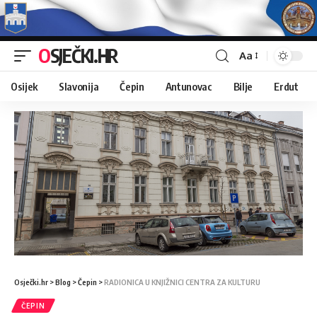
OSJEČKI.HR
Aa
Osijek
Slavonija
Čepin
Antunovac
Bilje
Erdut
Osječki.hr
>
Blog
>
Čepin
>
RADIONICA U KNJIŽNICI CENTRA ZA KULTURU
ČEPIN