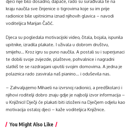
djeci nije bilo dosadno, dapače, rado su surađivala te na
kraju naučila sve činjenice o tigrovima koje su im prije
radionice bile upitnicima iznad njihovih glavica – navodi
voditeljica Marijan Čačić.
Djeca su pogledala motivacijski video, čitala, bojala, ispunila
upitnike, izradila plakate. I uživala u dobrom društvu,
smijehu… Kroz igru su puno naučila. A postali su i superjunaci
te dobili svoje zvijezde, plašteve, pohvalnice i nagradni
slatkiš te se razdragani uputili svojim domovima. A jedna je
polaznica rado zasvirala naš pianino… i oduševila nas.
– Zahvaljujemo Mihaeli na izvrsnoj radionici, a predškolarci i
njihovi roditelji dobro znaju gdje je najbolji izvor informacija –
u Knjižnici! Dječji će plakati biti izloženi na Dječjem odjelu kao
motivacija ostaloj djeci – kaže voditeljica Knjižnice.
You Might Also Like