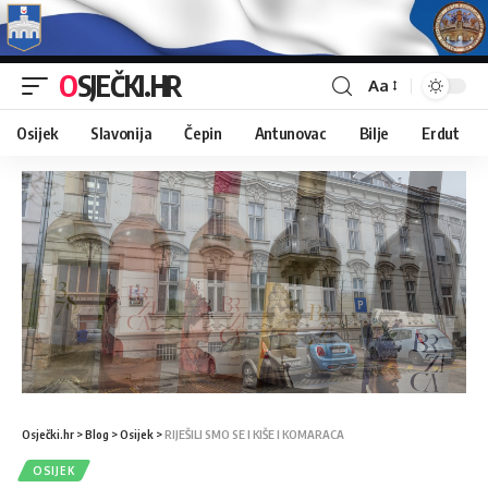
OSJEČKI.HR
Aa
Osijek
Slavonija
Čepin
Antunovac
Bilje
Erdut
Osječki.hr
>
Blog
>
Osijek
>
RIJEŠILI SMO SE I KIŠE I KOMARACA
OSIJEK