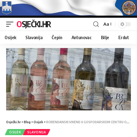
OSJEČKI.HR
Aa
Osijek
Slavonija
Čepin
Antunovac
Bilje
Erdut
Osječki.hr
>
Blog
>
Osijek
>
ROĐENDANSKI VIKEND U GOSPODARSKOM CENTRU OSJEČKO-BARANJSKE ŽUPANIJE
OSIJEK
SLAVONIJA