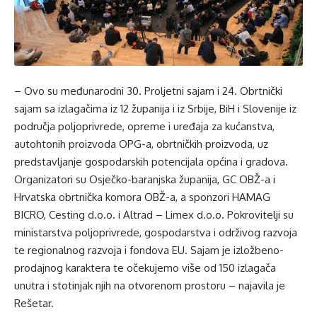
– Ovo su međunarodni 30. Proljetni sajam i 24. Obrtnički
sajam sa izlagačima iz 12 županija i iz Srbije, BiH i Slovenije iz
područja poljoprivrede, opreme i uređaja za kućanstva,
autohtonih proizvoda OPG-a, obrtničkih proizvoda, uz
predstavljanje gospodarskih potencijala općina i gradova.
Organizatori su Osječko-baranjska županija, GC OBŽ-a i
Hrvatska obrtnička komora OBŽ-a, a sponzori HAMAG
BICRO, Cesting d.o.o. i Altrad – Limex d.o.o. Pokrovitelji su
ministarstva poljoprivrede, gospodarstva i održivog razvoja
te regionalnog razvoja i fondova EU. Sajam je izložbeno-
prodajnog karaktera te očekujemo više od 150 izlagača
unutra i stotinjak njih na otvorenom prostoru – najavila je
Rešetar.