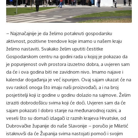
– Najznačajnije je da želimo potaknuti gospodarsku
aktivnost, pozitivne trendove koje imamo u našem kraju
želimo nastaviti. Svakako želim uputiti čestitke
Gospodarskom centru na godini rada u kojoj je pokazao da
je popunjenost ovih prostora izuzetno dobra, a uvjeren sam
da će i ova godina biti ne zavidnom nivo. Imamo najave i
kalendar događanja je već ispunjen. Ovaj sajam ukazat će na
svu raskoš onoga što imaju naši proizvođači, a i na broj
posjetitelji koji iz godine u godinu dolazio na sajmove. Želim
izraziti dobrodošlicu svima koji će doći. Uvjeren sam da će
sajam pokazati I dobro stanje na međunarodnoj razini, a
veseli što su domaći izlagači iz raznih krajeva Hrvatske, od
Dubrovačke županije do naše Slavonije​ – poručio je Miletić
istaknuvši da će Županija svima nastojati pomoći i svojim