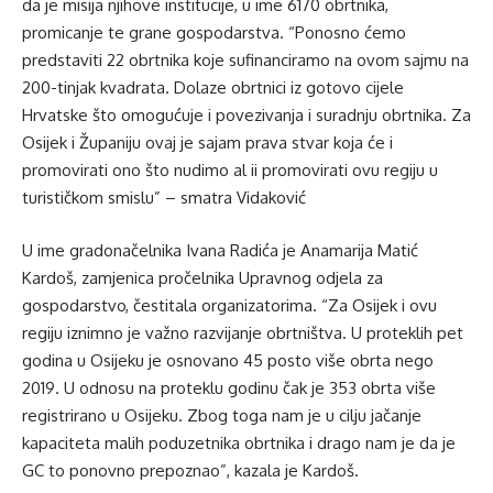
da je misija njihove institucije, u ime 6170 obrtnika,
promicanje te grane gospodarstva. “Ponosno ćemo
predstaviti 22 obrtnika koje sufinanciramo na ovom sajmu na
200-tinjak kvadrata. Dolaze obrtnici iz gotovo cijele
Hrvatske što omogućuje i povezivanja i suradnju obrtnika. Za
Osijek i Županiju ovaj je sajam prava stvar koja će i
promovirati ono što nudimo al ii promovirati ovu regiju u
turističkom smislu” – smatra Vidaković
U ime gradonačelnika Ivana Radića je Anamarija Matić
Kardoš, zamjenica pročelnika Upravnog odjela za
gospodarstvo, čestitala organizatorima. “Za Osijek i ovu
regiju iznimno je važno razvijanje obrtništva. U proteklih pet
godina u Osijeku je osnovano 45 posto više obrta nego
2019. U odnosu na proteklu godinu čak je 353 obrta više
registrirano u Osijeku. Zbog toga nam je u cilju jačanje
kapaciteta malih poduzetnika obrtnika i drago nam je da je
GC to ponovno prepoznao”, kazala je Kardoš.​