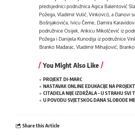
predsjednici podružnica Agica Balentović Sl
Požega, Vladimir Vulić, Vinkovci), a članovi s
Bošnjakovića, Ivicu Čeme, Damira Karavidovi
podružnice Osijek, Ankicu Mikolčević iz pod
Požega i Danijela Kunodija iz podružnice Vi
Branko Mađarac, Vladimir Mihajlović, Branko 
You Might Also Like
PROJEKT DI-MARC
NASTAVAK ONLINE EDUKACIJE NA PROJEK
CITADELA NIJE IZDRŽALA – U STRAHU SVI
U POVODU SVJETSKOG DANA SLOBODE ME
Share this Article