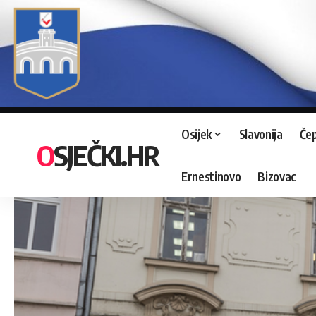
Osijek
Slavonija
Čep
OSJEČKI.HR
Ernestinovo
Bizovac