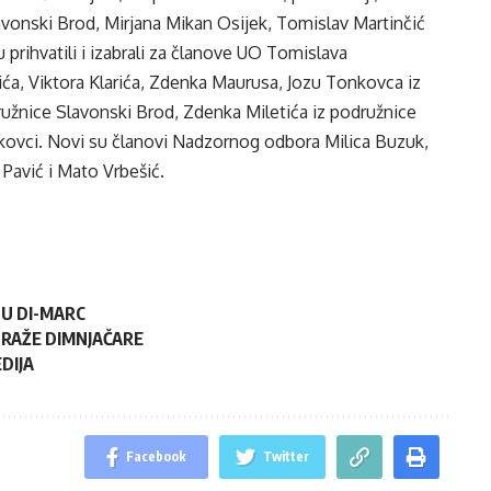
avonski Brod, Mirjana Mikan Osijek, Tomislav Martinčić
u prihvatili i izabrali za članove UO Tomislava
ća, Viktora Klarića, Zdenka Maurusa, Jozu Tonkovca iz
ružnice Slavonski Brod, Zdenka Miletića iz podružnice
nkovci. Novi su članovi Nadzornog odbora Milica Buzuk,
Pavić i Mato Vrbešić.
TU DI-MARC
 TRAŽE DIMNJAČARE
DIJA
Facebook
Twitter