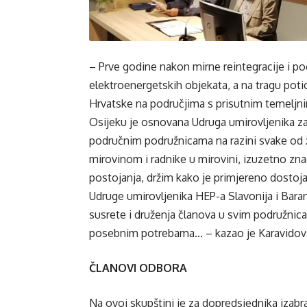
– Prve godine nakon mirne reintegracije i p
elektroenergetskih objekata, a na tragu poti
Hrvatske na područjima s prisutnim temeljni
Osijeku je osnovana Udruga umirovljenika za 
područnim podružnicama na razini svake od 
mirovinom i radnike u mirovini, izuzetno zna
postojanja, držim kako je primjereno dostoja
Udruge umirovljenika HEP-a Slavonija i Bara
susrete i druženja članova u svim podružnica
posebnim potrebama… – kazao je Karavidovi
ČLANOVI ODBORA
Na ovoj skupštini je za dopredsjednika izabr