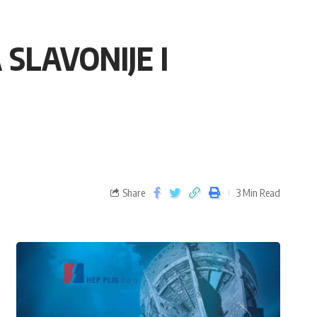
SLAVONIJE I
Share
3 Min Read