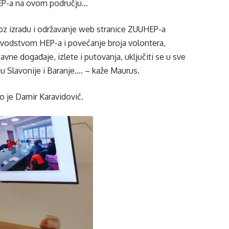
 HEP-a na ovom području…
oz izradu i održavanje web stranice ZUUHEP-a
ovodstvom HEP-a i povećanje broja volontera,
vne događaje, izlete i putovanja, uključiti se u sve
ju Slavonije i Baranje…. – kaže Maurus.
o je Damir Karavidović.