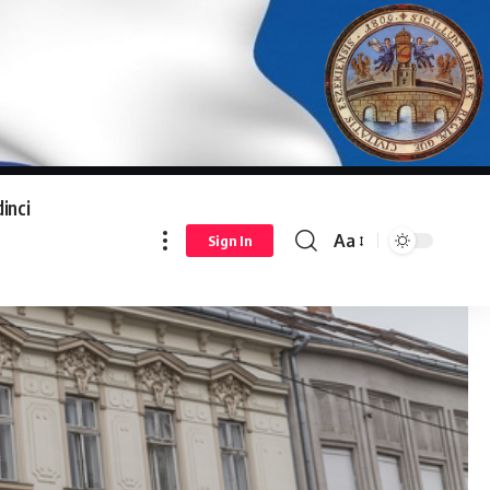
inci
Aa
Sign In