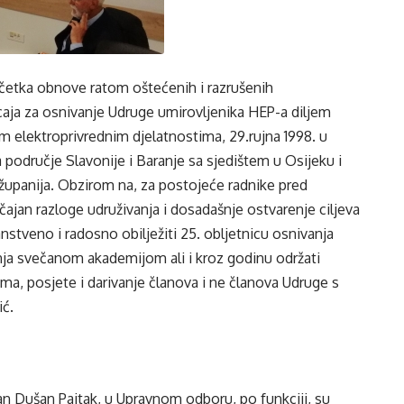
očetka obnove ratom oštećenih i razrušenih
caja za osnivanje Udruge umirovljenika HEP-a diljem
m elektroprivrednim djelatnostima, 29.rujna 1998. u
područje Slavonije i Baranje sa sjedištem u Osijeku i
županija. Obzirom na, za postojeće radnike pred
čajan razloge udruživanja i dosadašnje ostvarenje ciljeva
nstveno i radosno obilježiti 25. obljetnicu osnivanja
nja svečanom akademijom ali i kroz godinu održati
ma, posjete i darivanje članova i ne članova Udruge s
ć.
an Dušan Pajtak, u Upravnom odboru, po funkciji, su