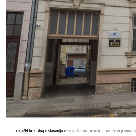
Osječki.hr
>
Blog
>
Slavonija
>
SKUPŠTINA UDRUGE UMIROVLJENIKA HE