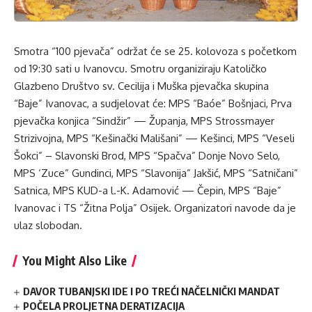
Smotra “100 pjevača” održat će se 25. kolovoza s početkom
od 19:30 sati u Ivanovcu. Smotru organiziraju Katoličko
Glazbeno Društvo sv. Cecilija i Muška pjevačka skupina
“Baje” Ivanovac, a sudjelovat će: MPS “Baóe” Bošnjaci, Prva
pjevačka konjica “Sindžir” — Županja, MPS Strossmayer
Strizivojna, MPS “Kešinački Mališani” — Kešinci, MPS “Veseli
Šokci” – Slavonski Brod, MPS “Spačva” Donje Novo Selo,
MPS ‘Zuce” Gundinci, MPS “Slavonija” Jakšić, MPS “Satničani”
Satnica, MPS KUD-a l.-K. Adamović — Čepin, MPS “Baje”
Ivanovac i TS “Žitna Polja” Osijek. Organizatori navode da je
ulaz slobodan.
You Might Also Like
DAVOR TUBANJSKI IDE I PO TREĆI NAČELNIČKI MANDAT
POČELA PROLJETNA DERATIZACIJA