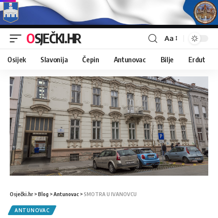
OSJEČKI.HR
Aa
Osijek
Slavonija
Čepin
Antunovac
Bilje
Erdut
Osječki.hr
>
Blog
>
Antunovac
>
SMOTRA U IVANOVCU
ANTUNOVAC