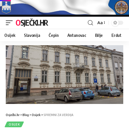
OSJEČKI.HR
Aa
Osijek
Slavonija
Čepin
Antunovac
Bilje
Erdut
Osječki.hr
>
Blog
>
Osijek
>
SPREMNI ZA VERDIJA
OSIJEK