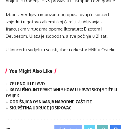
obljetnicu rođenja HNK proslaviti u listopadu ove godine.
Izbor iz Verdijeva impozantnog opusa ovaj će koncert
iznjedriti u gotovo alkemijskoj čaroliji sljubljivanja s
francuskim virtuozima operne literature: Bizetom i
Delibesom. UIazu je slobodan, a sve počinje u 21 sat.
U koncertu sudjeluju solisti, zbor i orkestar HNK u Osijeku.
You Might Also Like
ZELENO ILI PLAVO
KAZALIŠNO-INTERAKTIVNI SHOW U HRVATSKOJ STIŽE U
OSIJEK
GODIŠNJICA OSNIVANJA NARODNE ZAŠTITE
SKUPŠTINA UDRUGE JOSIPOVAC