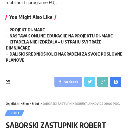
mobilnost i programe EU).
You Might Also Like
PROJEKT DI-MARC
NASTAVAK ONLINE EDUKACIJE NA PROJEKTU DI-MARC
CITADELA NIJE IZDRŽALA – U STRAHU SVI TRAŽE
DIMNJAČARE
DALJSKI SREDNJOŠKOLCI NAGRAĐENI ZA SVOJE POSLOVNE
PLANOVE
Facebook
Osječki.hr
>
Blog
>
Erdut
>
SABORSKI ZASTUPNIK ROBERT JANKOVICS ODAO POČAST U DALJ PLANINI
ERDUT
SABORSKI ZASTUPNIK ROBERT