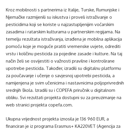
Kroz mobilnosti s partnerima iz Italije, Turske, Rumunjske i
Njemačke razmijenili su iskustva i proveli istraživanje o
pesticidima koji se koriste u najzastupljenijim voćarskim
zasadima i ratarskim kulturama u partnerskim regijama. Na
temelju rezultata istraživanja, izrađena je mobilna aplikacija
pomoću koje je moguće pratiti vremenske uvjete, odrediti
vrstu i količinu pesticida za pojedine zasade i kulture. Na taj
način želi se osvijestiti o važnosti pravilne i kontrolirane
upotrebe pesticida. Također, izradili su digitalnu platformu
za poučavanje i učenje o savjesnoj upotrebi pesticida, a
namijenjena je svim učenicima i nastavnicima poljoprivrednih
srednjih škola. Izradili su i COPEFA priručnik u digitalnom
obliku. Svi rezultati projekta dostupni su za preuzimanje na
web stranici projekta copefa.com.
Ukupna vrijednost projekta iznosila je 136 960 EUR, a
financiran je iz programa Erasmus+ KA220VET (Agencija za