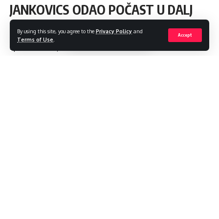
JANKOVICS ODAO POČAST U DALJ
PLANINI
By using this site, you agree to the
Privacy Policy
and
Accept
Terms of Use
.
Spomen na ubijene Mađare
Share
1 Min Read
admin
Last updated: 2023/12/04 at 2:56 PM