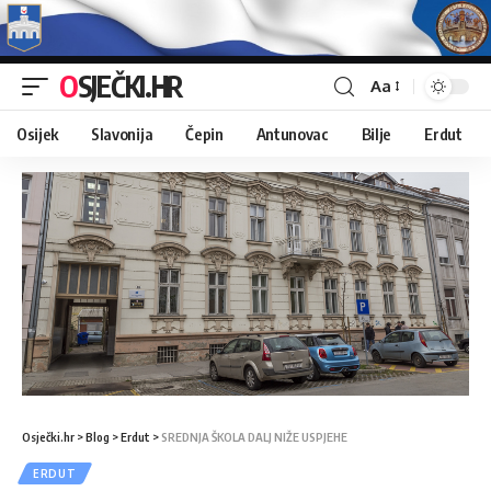
OSJEČKI.HR
Aa
Osijek
Slavonija
Čepin
Antunovac
Bilje
Erdut
Osječki.hr
>
Blog
>
Erdut
>
SREDNJA ŠKOLA DALJ NIŽE USPJEHE
ERDUT