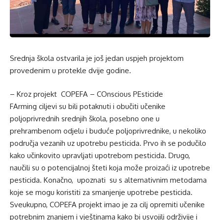
Srednja škola ostvarila je još jedan uspjeh projektom
provedenim u protekle dvije godine.
– Kroz projekt COPEFA – COnscious PEsticide
FArming ciljevi su bili potaknuti i obučiti učenike
poljoprivrednih srednjih škola, posebno one u
prehrambenom odjelu i buduće poljoprivrednike, u nekoliko
područja vezanih uz upotrebu pesticida. Prvo ih se podučilo
kako učinkovito upravljati upotrebom pesticida. Drugo,
naučili su o potencijalnoj šteti koja može proizaći iz upotrebe
pesticida. Konačno, upoznati su s alternativnim metodama
koje se mogu koristiti za smanjenje upotrebe pesticida.
Sveukupno, COPEFA projekt imao je za cilj opremiti učenike
potrebnim znanjem i vještinama kako bi usvojili održivije i